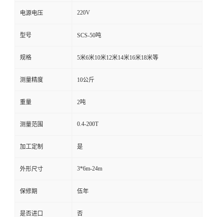
220V
电源电压
型号
SCS-50吨
规格
5米6米10米12米14米16米18米等
测量精度
10公斤
重量
2吨
0.4-200T
测量范围
加工定制
是
3*6m-24m
外形尺寸
保修期
伍年
是否进口
否