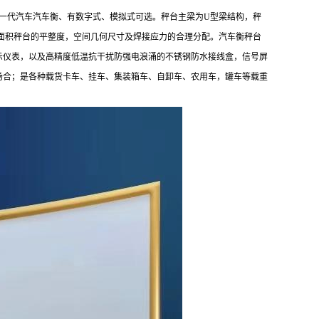
新一代汽车汽车衡、有数字式、模拟式可选。秤台主梁为U型梁结构，秤
大面积秤台的平整度，空间几何尺寸及焊接应力的合理分配。汽车衡秤台
示仪表，以及高精度低温抗干扰防强电浪涌的不锈钢防水接线盒，信号屏
场合；是各种载货卡车、挂车、集装箱车、自卸车、农用车，罐车等载重