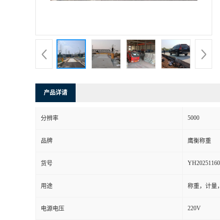
产品详请
5000
分辨率
品牌
鹰衡称重
YH20251160
货号
用途
称重，计量
220V
电源电压