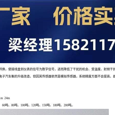
/D转换，使接线盒到仪表的信号为数字信号，进而降低了干扰的机会、受温度、射频干
式电子汽车衡的升级改造，但因其传感器依然是模拟传感器，系统精度方面不会提高
m 24m
、
60
吨、
80
吨、
100
吨、
120
吨、
150
吨、
180
吨、
200
吨。