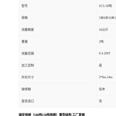
型号
SCS-50吨
规格
5米6米10米
测量精度
10公斤
重量
2吨
0.4-200T
测量范围
加工定制
是
3*6m-24m
外形尺寸
保修期
伍年
是否进口
否
瑞安
地磅（100吨120吨地磅）重型结构 工厂直销