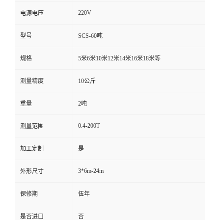
220V
电源电压
型号
SCS-60吨
规格
5米6米10米12米14米16米18米等
测量精度
10公斤
重量
2吨
0.4-200T
测量范围
加工定制
是
3*6m-24m
外形尺寸
保修期
伍年
是否进口
否