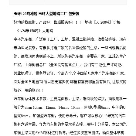
玉环120吨地磅 玉环大型地磅工厂 包安装
好地磅找鹰衡、产品好、售后服务好！！！ 地磅《50-200吨》价格
《1-24米150吨》大地磅
电子汽车衡，广泛用于工厂，工地，混凝土搅拌站，收费站等等。现在
市场鱼龙混杂，有很多打着厂家的名义做经销的生意，一旦出现售后问
题，确发现再也联系不上。所以购买汽车衡一定要选厂家，正规的生产
厂家，上海衡器总厂（全国设有销售点
），
我们有三证:生产许可证、
营业执照证、税务登记证、全部齐全.全中国前几家生产汽车衡的厂家.
面对全国各地直销.所以您无需担忧.哪里有需要哪里就有售后, 让您买的
放心，用的顺心!!!
汽车衡总体技术参数：主要是面板，主梁，端面板的焊接，面板用料一
般分为8mm 10mm，12mm，14mm，16mm，两侧U型梁6mm，中间的U
型梁8mm 。加强型汽车衡，使用寿命长，客户可以放心！3米宽的汽车
衡有六道主梁，作为汽车衡的主要承重支撑，用料十分重要，本公司汽
车衡主梁采用6MM钢材进行折弯。经过多次重压测试，确保整体结构