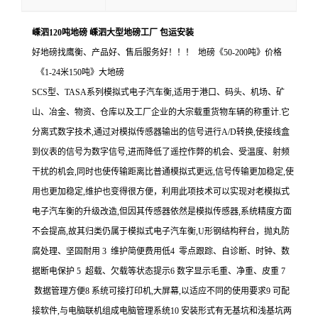
嵊泗120吨地磅 嵊泗大型地磅工厂 包运安装
好地磅找鹰衡、产品好、售后服务好！！！ 地磅《50-200吨》价格
《1-24米150吨》大地磅
SCS型、TASA系列模拟式电子汽车衡,适用于港口、码头、机场、矿
山、冶金、物资、仓库以及工厂企业的大宗载重货物车辆的称重计.它
分离式数字技术,通过对模拟传感器输出的信号进行A/D转换,使接线盒
到仪表的信号为数字信号,进而降低了遥控作弊的机会、受温度、射频
干扰的机会,同时也使传输距离比普通模拟式更远,信号传输更加稳定,使
用也更加稳定,维护也变得很方便，利用此项技术可以实现对老模拟式
电子汽车衡的升级改造,但因其传感器依然是模拟传感器,系统精度方面
不会提高,故其归类仍属于模拟式电子汽车衡,U形钢结构秤台，抛丸防
腐处理、坚固耐用 3 维护简便费用低4 零点跟踪、自诊断、时钟、数
据断电保护 5 超载、欠载等状态提示6 数字显示毛重、净重、皮重 7
数据管理方便8 系统可接打印机,大屏幕,以适应不同的使用要求9 可配
接软件,与电脑联机组成电脑管理系统10 安装形式有无基坑和浅基坑两