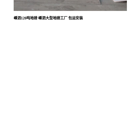
嵊泗120吨地磅 嵊泗大型地磅工厂 包运安装