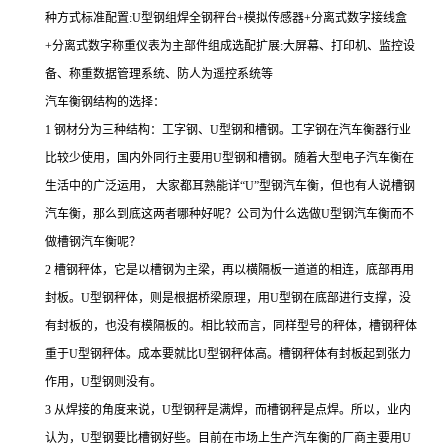
种方式标准配置:U型钢组焊全钢秤台+模拟传感器+分离式数字接线盒
+分离式数字称重仪表为主部件组成选配扩展:大屏幕、打印机、监控设
备、称重数据管理系统、防人为遥控系统等
汽车衡钢结构的选择：
1 钢材分为三种结构：工字钢、U型钢和槽钢。工字钢在汽车衡器行业
比较少使用，国内外同行主要用U型钢和槽钢。随着大型电子汽车衡在
生活中的广泛运用， 大家都耳熟能详“U”型钢汽车衡，但也有人说槽钢
汽车衡，那么到底这两者哪种好呢？公司为什么选做U型钢汽车衡而不
做槽钢汽车衡呢？
2 槽钢秤体，它是以槽钢为主梁，再以横隔板一道道的相连，底部再用
封板。U型钢秤体，则是根据桥梁原理，用U型钢在底部进行支撑，没
有封板的，也没有模隔板的。相比较而言，同样型号的秤体，槽钢秤体
重于U型钢秤体。成本要就比U型钢秤体高。槽钢秤体有封板起到张力
作用，U型钢则没有。
3 从焊接的角度来说，U型钢秤是满焊，而槽钢秤是点焊。所以，业内
认为，U型钢要比槽钢好些。目前在市场上生产汽车衡的厂商主要用U