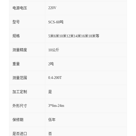
220V
电源电压
型号
SCS-60吨
规格
5米6米10米12米14米16米18米等
测量精度
10公斤
重量
2吨
0.4-200T
测量范围
加工定制
是
3*6m-24m
外形尺寸
保修期
伍年
是否进口
否