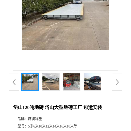
岱山120吨地磅 岱山大型地磅工厂 包运安装
品牌：
鹰衡称重
型号：
5米6米10米12米14米16米18米等