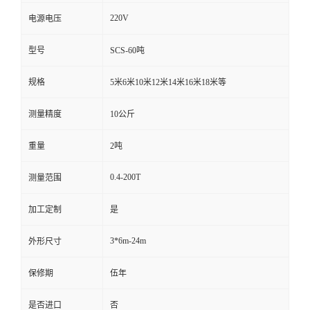
220V
电源电压
型号
SCS-60吨
规格
5米6米10米12米14米16米18米等
测量精度
10公斤
重量
2吨
0.4-200T
测量范围
加工定制
是
3*6m-24m
外形尺寸
保修期
伍年
是否进口
否