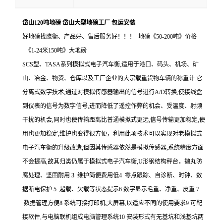
岱山120吨地磅 岱山大型地磅工厂 包运安装
好地磅找鹰衡、产品好、售后服务好！！！ 地磅《50-200吨》价格
《1-24米150吨》大地磅
SCS型、TASA系列模拟式电子汽车衡,适用于港口、码头、机场、矿
山、冶金、物资、仓库以及工厂企业的大宗载重货物车辆的称重计.它
分离式数字技术,通过对模拟传感器输出的信号进行A/D转换,使接线盒
到仪表的信号为数字信号,进而降低了遥控作弊的机会、受温度、射频
干扰的机会,同时也使传输距离比普通模拟式更远,信号传输更加稳定,使
用也更加稳定,维护也变得很方便，利用此项技术可以实现对老模拟式
电子汽车衡的升级改造,但因其传感器依然是模拟传感器,系统精度方面
不会提高,故其归类仍属于模拟式电子汽车衡,U形钢结构秤台，抛丸防
腐处理、坚固耐用 3 维护简便费用低4 零点跟踪、自诊断、时钟、数
据断电保护 5 超载、欠载等状态提示6 数字显示毛重、净重、皮重 7
数据管理方便8 系统可接打印机,大屏幕,以适应不同的使用要求9 可配
接软件,与电脑联机组成电脑管理系统10 安装形式有无基坑和浅基坑两