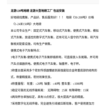
龙游120吨地磅 龙游大型地磅工厂 包运安装
好地磅找鹰衡、产品好、售后服务好！！！ 地磅《50-200吨》价格
《1-24米150吨》大地磅
本公司专业生产
：
固定式汽车衡，移动式汽车衡，便携式汽车衡，模拟
式汽车衡，放遥控的数字式汽车衡，还有可无人值守的汽车衡，和汽车
衡相关配套设施，均有生产销售
。
便携式电子汽车衡特点：
1电子汽车衡-便携式电子汽车衡即插即用，可直接放入车尾箱，并可用
汽车点烟器供电。便携式电子汽车衡，轴重秤，电子秤。
3称重台面采用多个密封传感器镶嵌到高强度铝合金称重底部的结构形
式，称量精度高，密封效果优良。
4称重量程： 轮重：≤20吨 轴重：≤40吨 整车重：≤1000吨
5稳定可靠的无线传输距离： 无障碍物：25米 有障碍物：15米
6两块秤台单独标定，具有10点修正，极大提高产品的精度。
7采用数字化无线传输，完全避免引线被压断现象，客户使用更加方