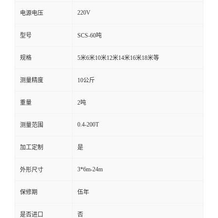
220V
电源电压
型号
SCS-60吨
规格
5米6米10米12米14米16米18米等
测量精度
10公斤
重量
2吨
0.4-200T
测量范围
加工定制
是
3*6m-24m
外形尺寸
保修期
伍年
是否进口
否