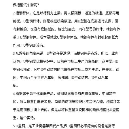
做槽钢汽车衡呢？
2 槽钢秤体，它是以槽钢为主梁，再以横隔板一道道的相连，底部再用
封板。U型钢秤体，则是根据桥梁原理，用U型钢在底部进行支撑，没
有封板的，也没有模隔板的。相比较而言，同样型号的秤体，槽钢秤体
重于U型钢秤体。成本要就比U型钢秤体高。槽钢秤体有封板起到张力
作用，U型钢则没有。
3 从焊接的角度来说，U型钢秤是满焊，而槽钢秤是点焊。所以，业内
认为，U型钢要比槽钢好些。目前在市场上生产汽车衡的厂商主要用U
型钢和槽钢，其中U型钢结构的汽车衡在市场上成为主流，在美国、德
国、中国乃至全世界汽车衡厂家都采用U型钢结构、U型钢汽车
衡。
4 槽钢属于第三代衡器产品，槽钢称底部是有两道撑重梁，中间是空
的，所以撑重性能要差些。简单的说钢结构配比不是很合理，槽钢秤等
于是用钢板拼凑上去的。但是从秤体重量来说同样的吨位槽钢比U型钢
重，这个实话。
5 U型钢，是工业衡器第四代产品,做U型钢秤必须配有的设备是折弯