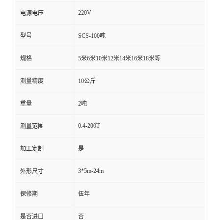
220V
电源电压
型号
SCS-100吨
规格
5米6米10米12米14米16米18米等
测量精度
10公斤
重量
2吨
0.4-200T
测量范围
加工定制
是
3*5m-24m
外形尺寸
保修期
伍年
是否进口
否