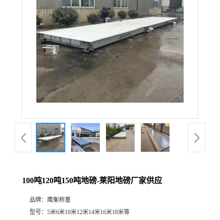
100吨120吨150吨地磅-莱阳地磅厂家供应
品牌：
鹰衡称重
型号：
5米6米10米12米14米16米18米等