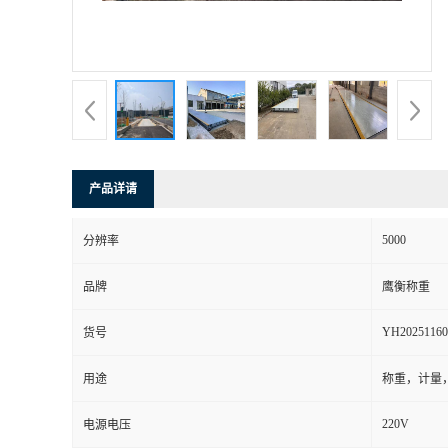
产品详请
5000
分辨率
品牌
鹰衡称重
YH20251160
货号
用途
称重，计量
220V
电源电压