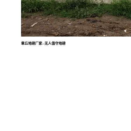
章丘地磅厂家--无人值守地磅