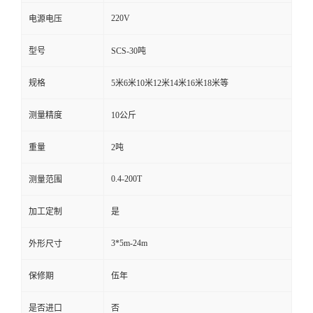
220V
电源电压
型号
SCS-30吨
规格
5米6米10米12米14米16米18米等
测量精度
10公斤
重量
2吨
0.4-200T
测量范围
加工定制
是
3*5m-24m
外形尺寸
保修期
伍年
是否进口
否