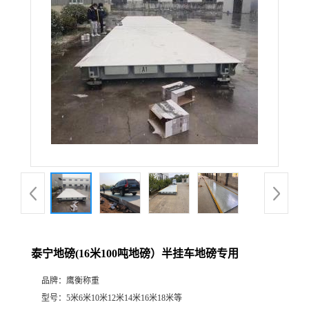
泰宁地磅(16米100吨地磅）半挂车地磅专用
品牌：
鹰衡称重
型号：
5米6米10米12米14米16米18米等