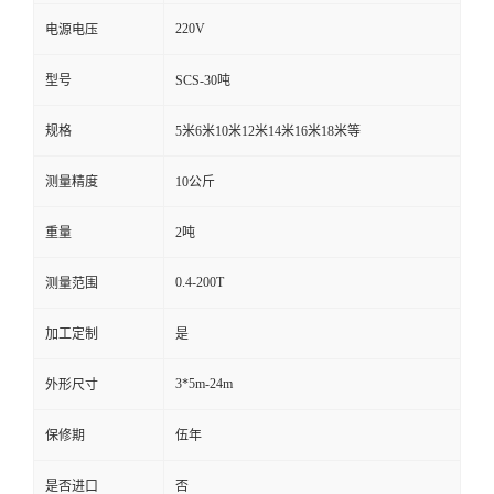
220V
电源电压
型号
SCS-30吨
规格
5米6米10米12米14米16米18米等
测量精度
10公斤
重量
2吨
0.4-200T
测量范围
加工定制
是
3*5m-24m
外形尺寸
保修期
伍年
是否进口
否