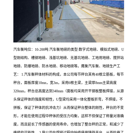
汽车衡吨位：10-200吨 汽车衡地磅的类型:数字式地磅、模拟式地磅、U
型刚结构、槽钢地磅、浅基坑地磅、无基坑地磅、工地用地磅、搅拌站
地磅、防爆地磅、防水地磅、移动地磅等。鹰衡汽车衡、地磅生产工
艺： 1.汽车衡秤体材料的构成，本公司每节秤台其有40根立筋板，每节
秤台，面板厚度10mn，宽3m，采用6根主梁，主梁厚8mm主梁高度
320mm，秤台总高度达到340mm（面板均采用开平钢板整板焊接，从源
头保证秤体的强度和韧性，U型梁均采用一体化整板折弯，不焊接，不
拼板，保证了秤体的抗冲击力）从而保证秤台整体的刚性，秤台的不变
形，才能在使用过程中秤体的受压力均衡，这样不但保证了称量对准确
度，而且延长了传感器的使用寿命，也增加了整台秤的正常，和减少了
维修的可能性。 2.我公司在焊接过程中始终使用铸铁平台，从而杜绝了