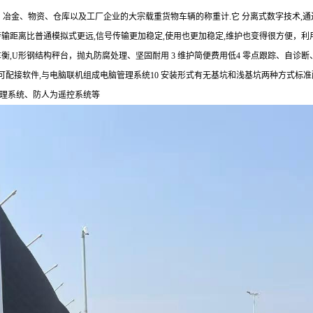
、冶金、物资、仓库以及工厂企业的大宗载重货物车辆的称重计
.
它 分离式数字技术
,
通
传输距离比普通模拟式更远
,
信号传输更加稳定
,
使用也更加稳定
,
维护也变得很方便，利
车衡
,U
形钢结构秤台，抛丸防腐处理、坚固耐用
3
维护简便费用低
4
零点跟踪、自诊断
可配接软件
,
与电脑联机组成电脑管理系统
10
安装形式有无基坑和浅基坑两种方式标准
理系统、防人为遥控系统等