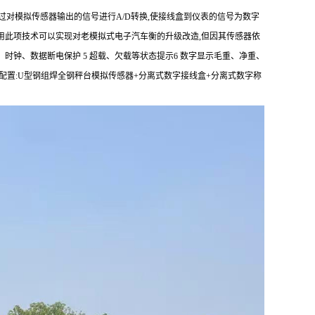
过对模拟传感器输出的信号进行
A/D
转换
,
使接线盒到仪表的信号为数字
用此项技术可以实现对老模拟式电子汽车衡的升级改造
,
但因其传感器依
、时钟、数据断电保护
5
超载、欠载等状态提示
6
数字显示毛重、净重、
配置
:U
型钢组焊全钢秤台
模拟传感器
+
分离式数字接线盒
+
分离式数字称