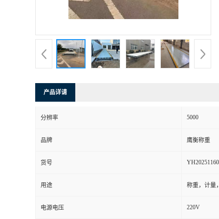
产品详请
5000
分辨率
品牌
鹰衡称重
YH20251160
货号
用途
称重，计量
220V
电源电压