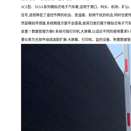
SCS
型、
TASA
系列模拟式电子汽车衡
,
适用于港口、码头、机场、矿山
信号
,
进而降低了遥控作弊的机会、受温度、射频干扰的机会
,
同时也使
然是模拟传感器
,
系统精度方面不会提高
,
故其归类仍属于模拟式电子汽
皮重
7
数据管理方便
8
系统可接打印机
,
大屏幕
,
以适应不同的使用要求
9
重仪表为主部件组成选配扩展
:
大屏幕、打印机、监控设备、称重数据管