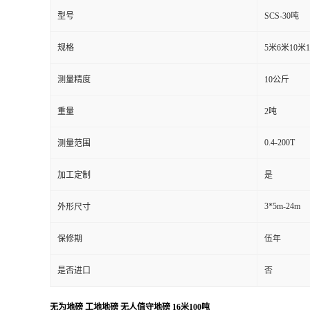
型号
SCS-30吨
规格
5米6米10米
测量精度
10公斤
重量
2吨
0.4-200T
测量范围
加工定制
是
3*5m-24m
外形尺寸
保修期
伍年
是否进口
否
无为地磅 工地地磅 无人值守地磅 16米100吨