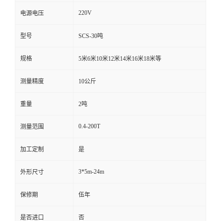
220V
电源电压
型号
SCS-30吨
规格
5米6米10米12米14米16米18米等
测量精度
10公斤
重量
2吨
0.4-200T
测量范围
加工定制
是
3*5m-24m
外形尺寸
保修期
伍年
是否进口
否