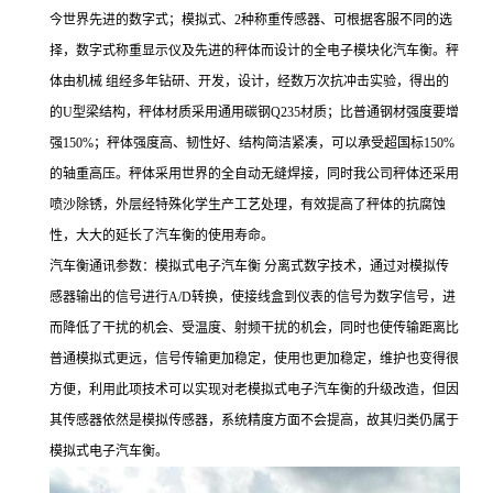
今世界先进的数字式；模拟式、2种称重传感器、可根据客服不同的选
择，数字式称重显示仪及先进的秤体而设计的全电子模块化汽车衡。秤
体由机械 组经多年钻研、开发，设计，经数万次抗冲击实验，得出的
的U型梁结构，秤体材质采用通用碳钢Q235材质；比普通钢材强度要增
强150%；秤体强度高、韧性好、结构简洁紧凑，可以承受超国标150%
的轴重高压。秤体采用世界的全自动无缝焊接，同时我公司秤体还采用
喷沙除锈，外层经特殊化学生产工艺处理，有效提高了秤体的抗腐蚀
性，大大的延长了汽车衡的使用寿命。
汽车衡通讯参数：模拟式电子汽车衡 分离式数字技术，通过对模拟传
感器输出的信号进行A/D转换，使接线盒到仪表的信号为数字信号，进
而降低了干扰的机会、受温度、射频干扰的机会，同时也使传输距离比
普通模拟式更远，信号传输更加稳定，使用也更加稳定，维护也变得很
方便，利用此项技术可以实现对老模拟式电子汽车衡的升级改造，但因
其传感器依然是模拟传感器，系统精度方面不会提高，故其归类仍属于
模拟式电子汽车衡。