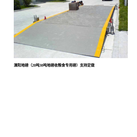
溧阳地磅（20吨30吨地磅收粮食专用磅）支持定做