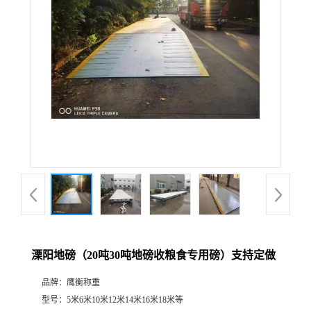
溧阳地磅（20吨30吨地磅收粮食专用磅）支持定做
品牌：
鹰衡称重
型号：
5米6米10米12米14米16米18米等