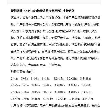
溧阳地磅（20吨30吨地磅收粮食专用磅）支持定做
汽车衡
是设置在地面上的大型称重设备，主要用于车辆及所载货物的计
量。
汽车衡
按秤体结构可分为：全钢结构汽车衡（
u
型钢汽车衡、槽钢
汽车衡）和水泥汽车衡；按传感器可分为数字式汽车衡、模拟式汽车
衡。他们的基本配置是一样的，都需要传感器、接线盒、打印机、称重
仪表，现如今的汽车衡可配上电脑和称重软件。
汽车衡
的标准配置主要
由承重传力机构
(
秤体
)
、高精度称重传感器、称重显示仪表三大主件组
成，由此即可完成汽车衡基本的称重功能，也可根据不同用户的要求，
选配打印机、大屏幕显示器、电脑管理。
地磅台面规格(m)：
2
×
4m 3
×
6m 3
×
10m 3
×
18m 3.2
×
15m 3.2
×
21m 3.4
×
18m
2.5
×
5m 3
×
7m 3
×
14m 3
×
20m 3.2
×
16m 3.4
×
14m 3.4
×
20m
2.5
×
6m 3
×
8m 3
×
15m 3
×
21m 3.2
×
18m 3.4
×
15m 3.4
×
21m
2.5
×
7m 3
×
9m 3
×
16m 3.2
×
14m 3.2
×
20m 3.4
×
16m 3.4
×
24m
汽车衡称体结构组成：电子汽车衡是我公司紧跟世界先进技术，采用当