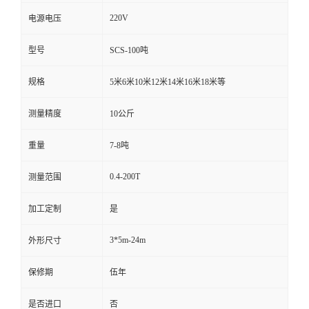
220V
电源电压
型号
SCS-100吨
规格
5米6米10米12米14米16米18米等
测量精度
10公斤
重量
7-8吨
0.4-200T
测量范围
加工定制
是
3*5m-24m
外形尺寸
保修期
伍年
是否进口
否