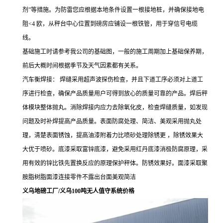
剂
”
等措施。为防雷您应根据本地条件设置一根接地桩，并确保接地电
阻
<4
欧，从秤台中心位置到磅房应铺设一根铁管，用于穿信号电缆
线。
基础施工时请参考我公司的基础图，一般的施工周期加上基础保养期，
前后大概时间根据季节及天气因素都有关系。
汽车衡焊接：
焊缝采用超声波探伤检查，并且下道工序必须对上道工
序进行检查，确保产品质量用户可得到放心的质量可靠的产品。焊后秤
体模块整体抛丸。消除焊接内应力去除氧化皮，检查焊缝质量，如发现
问题及时补焊提高产品质量。表面防腐处理、简洁、美观采用抛丸处
理，清楚表面锈蚀，提高油漆附着力比喷砂处理除锈更 ，除锈效果大
大优于喷砂。底漆采取富锌底漆，避免采用红丹底漆消极防腐原理，采
用有效的锌比铁先置换反应的原理保护秤体。防锈效果好。面漆采取聚
胺脂树脂面漆连接零件不露出台面美观简洁
义乌地磅工厂/义乌100吨无人值守系统价格