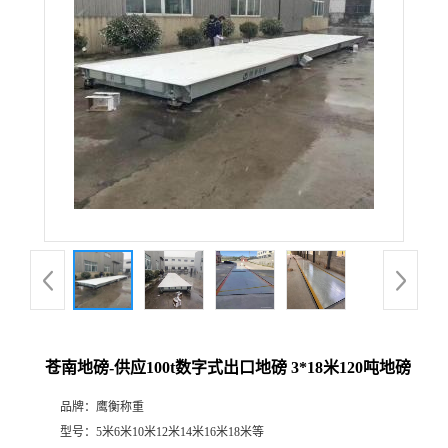
苍南地磅-供应100t数字式出口地磅 3*18米120吨地磅
品牌：
鹰衡称重
型号：
5米6米10米12米14米16米18米等