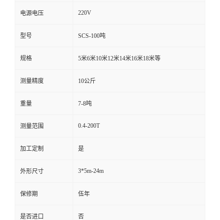
220V
电源电压
型号
SCS-100吨
规格
5米6米10米12米14米16米18米等
测量精度
10公斤
重量
7-8吨
0.4-200T
测量范围
加工定制
是
3*5m-24m
外形尺寸
保修期
伍年
是否进口
否