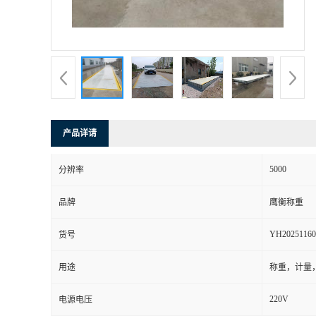
产品详请
5000
分辨率
品牌
鹰衡称重
YH20251160
货号
用途
称重，计量
220V
电源电压