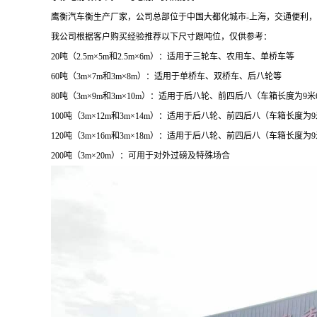
鹰衡汽车衡生产厂家，公司总部位于中国大都化城市
-
上海，交通便利，
我公司根据客户购买经验推荐以下尺寸跟吨位，仅供参考：
20
吨（
2.5m×5m
和
2.5m×6m
）：适用于三轮车、农用车、单桥车等
60
吨（
3m×7m
和
3m×8m
）：适用于单桥车、双桥车、后八轮等
80
吨（
3m×9m
和
3m×10m
）：适用于后八轮、前四后八（车箱长度为
9
米
100
吨（
3m×12m
和
3m×14m
）：适用于后八轮、前四后八（车箱长度为
9
120
吨（
3m×16m
和
3m×18m
）：适用于后八轮、前四后八（车箱长度为
9
200
吨（
3m×20m
）：可用于对外过磅及特殊场合