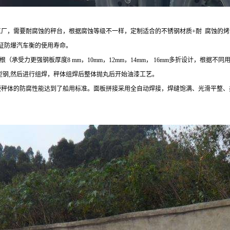
工厂，需要耐腐蚀的秤台，根据腐蚀等级不一样，定制适合的不锈钢材质+
耐
腐蚀的烤
证防爆汽车衡的使用寿命。
根（承受力更强钢板厚度
8
mm
，
10
mm，12mm，14mm
，
16mm多折设计，根据不
型钢,然后进行组焊，秤体组焊后整体抛丸后开始油漆工艺。
使秤体的防腐性能达到了船用标准。面板拼接采用全自动焊接，焊缝饱满、光滑平整、