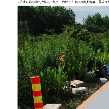
5,
设计安装机械秤
,
改装电子秤
,
如：台秤
,
汽车衡机改电
,
根据客户要求开