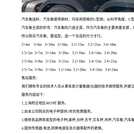
汽车衡选料：汽车衡使用钢材，均采用规格的U型钢，从科学角度，U
汽车衡主梁的折弯：汽车衡的六道主梁，作为汽车衡的主要承重支撑，
所以购买汽车衡，要选型，选一个合适的尺寸才行。
2
×
4m 3
×
6m 3
×
10m 3
×
18m 3.2
×
15m 3.2
×
21m 3.4
×
18m
2.5
×
5m 3
×
7m 3
×
14m 3
×
20m 3.2
×
16m 3.4
×
14m 3.4
×
20m
2.5
×
6m 3
×
8m 3
×
15m 3
×
21m 3.2
×
18m 3.4
×
15m 3.4
×
21m
2.5
×
7m 3
×
9m 3
×
16m 3.2
×
14m 3.2
×
20m 3.4
×
16m 3.4
×
24m
售后服务：
我们拥有专业的技术人员从事各类计量衡器/仪器的技术维修服务,并建
服务内容如下：
1,上海附近地区48小时 服务。
2,自本公司购买的电子秤提供1年的免费服务。
3,维修各品牌各类型的电子秤(桌秤,台秤,天平,叉车秤,吊秤,汽车衡,汽车
4,提供传感器,电池,转换电源及显示器等配件的更换。