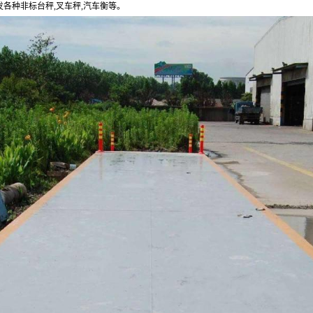
发各种非标台秤
,
叉车秤
,
汽车衡等。