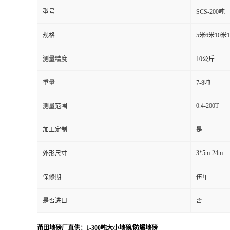
型号
SCS-200吨
规格
5米6米10米
测量精度
10公斤
重量
7-8吨
0.4-200T
测量范围
加工定制
是
3*5m-24m
外形尺寸
保修期
伍年
是否进口
否
莆田地磅厂直供：1-300吨大小地磅/防爆地磅