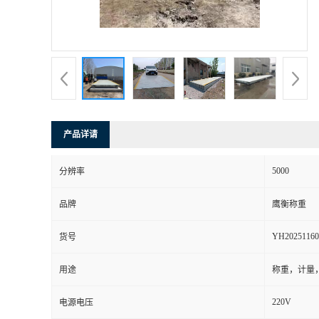
产品详请
5000
分辨率
品牌
鹰衡称重
YH20251160
货号
用途
称重，计量
220V
电源电压