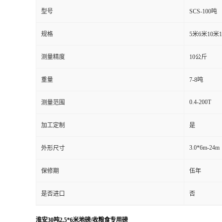
型号
SCS-100吨
规格
5米6米10米
测量精度
10公斤
重量
7-8吨
0.4-200T
测量范围
加工定制
是
3.0*6m-24m
外形尺寸
保修期
伍年
是否进口
否
淮安30吨2.5*6米地磅/收粮食专用磅