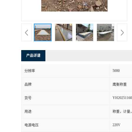
产品详请
5000
分辨率
品牌
鹰衡称重
YH20251160
货号
用途
称重，计量
220V
电源电压