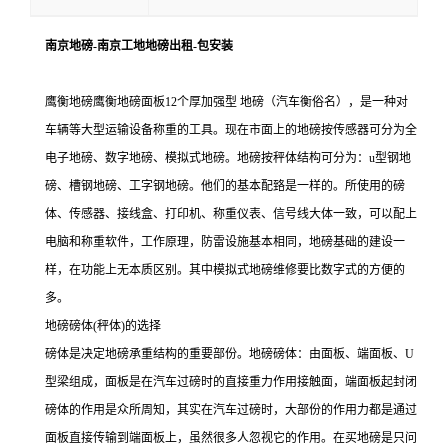
南京地磅-南京工地地磅出租-包安装
鹰衡地磅鹰衡地磅面板
12个厚加强型 地磅（汽车衡俗名），是一种对
车辆等大型运输设备称重的工具。现在市面上的地磅按传感器可分为全
电子地磅、数字地磅、模拟式地磅。地磅按秤体结构可分为：u型钢地
磅、槽钢地磅、工字钢地磅。他们的基本配臵是一样的。所使用的磅
体、传感器、接线盒、打印机、称重仪表、信号线大体一致，可以配上
电脑和称重软件，工作原理，防雷设施基本相同，地磅基础的建设一
样，在功能上无本质区别。其中模拟式地磅维修要比数字式的方便的
多。
地磅磅体
(秤体)的选择
磅体是决定地磅承重结构的重要部份。地磅磅体：由面板、端面板、
U
型梁组成，面板是在汽车过磅时的直接重力作用接触面，端面板起封闭
磅体的作用是众所周知，其实在汽车过磅时，大部份的作用力都是通过
面板直接传输到端面板上，虽然很多人忽视它的作用。在买地磅是只问