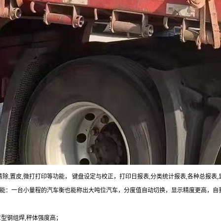
清除,置皮,微打打印等功能， 键盘设定与校正，打印日报表,分类统计报表,各种总报
：一台小量程的汽车衡也能称出大吨位汽车，分度值自动切换，显示精度更高，自我诊断
弯型钢组焊,秤体强度高；