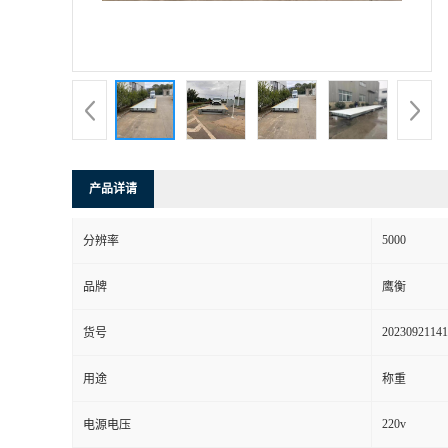
产品详请
5000
分辨率
品牌
鹰衡
20230921141
货号
用途
称重
220v
电源电压