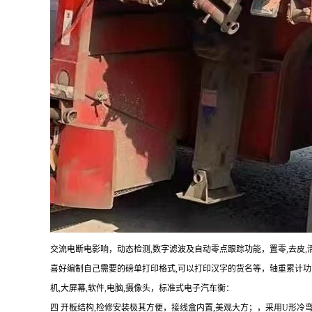
交流电断电影响，动态检测,数字滤波及自动零点跟踪功能，置零,去皮,
喜好编制自己需要的磅单打印格式,可以打印汉字的货名等，轴重累计功能
机,大屏幕,软件,电脑,摄像头，标准式电子汽车衡：
四 开板结构,检修安装极其方便，接线盒内置,美观大方；，采用U形冷