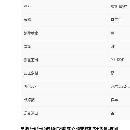
型号
SCS-100吨
规格
可定制
III
测量精度
8T
重量
0.4-120T
测量范围
加工定制
是
3.0*16m-24
外形尺寸
保修期
伍年
是否进口
否
宁波16米18米100吨150吨地磅 数字化智能称重 抗干扰-出口地磅