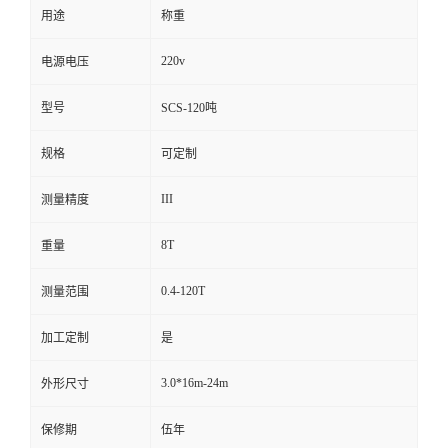
用途
称重
220v
电源电压
型号
SCS-120吨
规格
可定制
III
测量精度
8T
重量
0.4-120T
测量范围
加工定制
是
3.0*16m-24m
外形尺寸
保修期
伍年