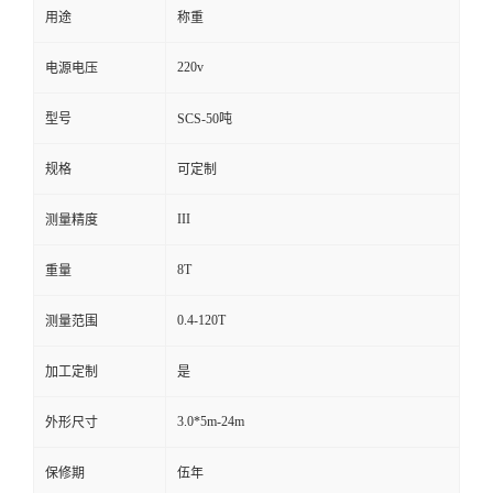
用途
称重
220v
电源电压
型号
SCS-50吨
规格
可定制
III
测量精度
8T
重量
0.4-120T
测量范围
加工定制
是
3.0*5m-24m
外形尺寸
保修期
伍年