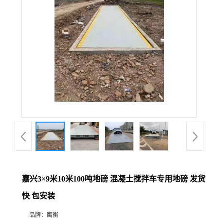
嘉兴3×9米10米100吨地磅 混凝土搅拌车专用地磅 发货
快 包安装
品牌：
鹰衡