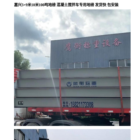
嘉兴3×9米10米100吨地磅 混凝土搅拌车专用地磅 发货快 包安装