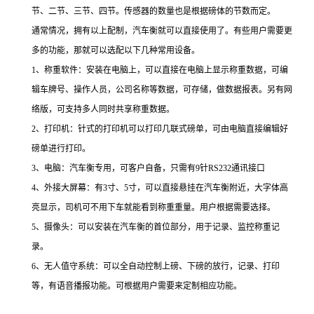
节、二节、三节、四节。传感器的数量也是根据磅体的节数而定。
通常情况，拥有以上配制，汽车衡就可以直接使用了。有些用户需要更
多的功能，那就可以选配以下几种常用设备。
1
、称重软件：安装在电脑上，可以直接在电脑上显示称重数据，可编
辑车牌号、操作人员，公司名称等数据，可存储，做数据报表。另有网
络版，可支持多人同时共享称重数据。
2
、打印机：针式的打印机可以打印几联式磅单，可由电脑直接编辑好
磅单进行打印。
3
、电脑：汽车衡专用，可客户自备，只需有
9
针
RS232
通讯接口
4
、外接大屏幕：有
3
寸、
5
寸，可以直接悬挂在汽车衡附近，大字体高
亮显示，司机可不用下车就能看到称重重量。用户根据需要选择。
5
、摄像头：可以安装在汽车衡的首位部分，用于记录、监控称重记
录。
6
、无人值守系统：可以全自动控制上磅、下磅的放行，记录、打印
等，有语音播报功能。可根据用户需要来定制相应功能。