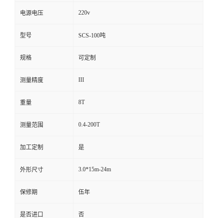
220v
电源电压
型号
SCS-100吨
规格
可定制
III
测量精度
8T
重量
0.4-200T
测量范围
加工定制
是
3.0*15m-24m
外形尺寸
保修期
伍年
是否进口
否