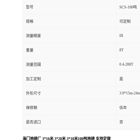
型号
SCS-100吨
规格
可定制
III
测量精度
8T
重量
0.4-200T
测量范围
加工定制
是
3.0*15m-24
外形尺寸
保修期
伍年
是否进口
否
海门地磅厂 3*16米 3*20米 3*18米100吨地磅 支持定做