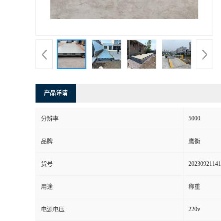
产品详请
5000
分辨率
品牌
鹰衡
20230921141
货号
用途
称重
220v
电源电压