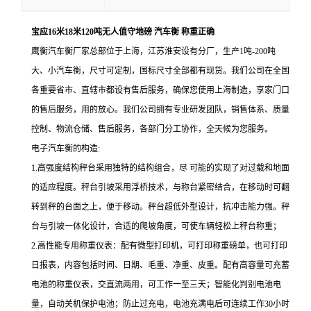
宝应16米18米120吨无人值守地磅 汽车衡 称重正确
鹰衡汽车衡厂家总部位于上海，江苏淮安设有分厂，生产1吨-200吨
大、小汽车衡，尺寸可定制，国标尺寸全部都有现货。我们公司在全国
各重要省市、直辖市都设有售后服务，确保您使用上海制造，享家门口
的售后服务，用的放心。我们公司拥有专业研发团队，销售体系、质量
控制、物流仓储、售后服务，各部门分工协作，全天候为您服务。
电子汽车衡的构造
:
1.高强度结构秤台采用独特的结构组合，尽 可能的实现了对过载和地面
的适应程度。秤台引坡采用浮桥技术，与称台紧密结合，在移动时可翻
转到秤的台面之上，便于移动。秤台超低外型设计，抗冲击能力强。秤
台与引坡一体化设计，合适的爬坡角度，可使车辆轻松上秤台称重；
2.高性能专用称重仪表：配有微型打印机，可打印称重磅单，也可打印
日报表，内容包括时间、日期、毛重、净重、皮重。配有高容量可充蓄
电池的称重仪表，交直流两用，可工作一至三天；智能化判别电池电
量，自动关机保护电池；防止过充电，电池充满电后可连续工作30小时