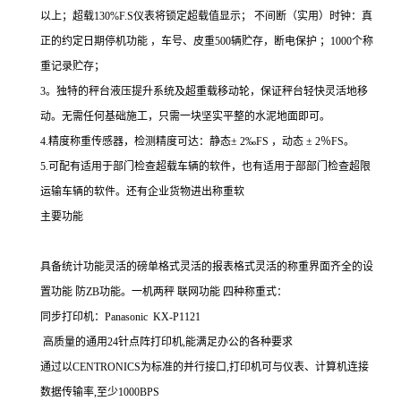
以上；超载130%F.S仪表将锁定超载值显示； 不间断（实用）时钟：真
正的约定日期停机功能 ，车号、皮重500辆贮存，断电保护 ；1000个称
重记录贮存；
3。独特的秤台液压提升系统及超重载移动轮，保证秤台轻快灵活地移
动。无需任何基础施工，只需一块坚实平整的水泥地面即可。
4.精度称重传感器，检测精度可达：静态± 2‰FS ，动态 ± 2％FS。
5.可配有适用于部门检查超载车辆的软件，也有适用于部部门检查超限
运输车辆的软件。还有企业货物进出称重软
主要功能
具备统计功能灵活的磅单格式灵活的报表格式灵活的称重界面齐全的设
置功能
防
ZB功能。一机两秤 联网功能 四种称重式：
同步打印机：Panasonic KX-P1121
高质量的通用24针点阵打印机,能满足办公的各种要求
通过以CENTRONICS为标准的并行接口,打印机可与仪表、计算机连接
数据传输率,至少1000BPS