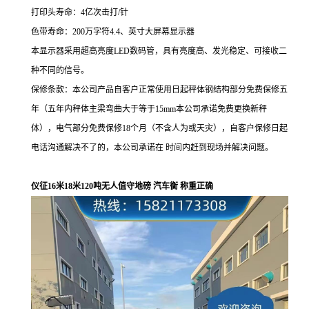
打印头寿命：4亿次击打/针
色带寿命：200万字符4.4、英寸大屏幕显示器
本显示器采用超高亮度LED数码管，具有亮度高、发光稳定、可接收二
种不同的信号。
保修条款
：
本公司产品自客户正常使用日起秤体钢结构部分免费保修
五
年（
五
年内秤体主梁弯曲大于等于
15mm
本公司承诺免费更换新秤
体），电气部分免费保修
18
个月（不含人为或天灾），自客户保修日起
电话沟通解决不了的，本公司承诺在 时间内赶到现场并解决问题。
仪征16米18米120吨无人值守地磅 汽车衡 称重正确