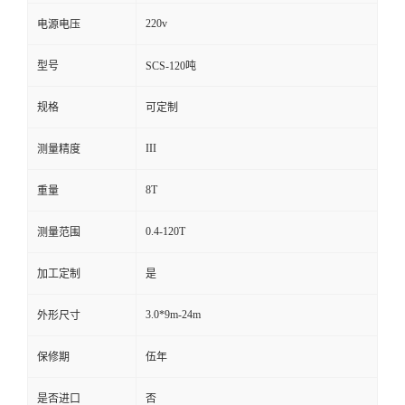
220v
电源电压
型号
SCS-120吨
规格
可定制
III
测量精度
8T
重量
0.4-120T
测量范围
加工定制
是
3.0*9m-24m
外形尺寸
保修期
伍年
是否进口
否