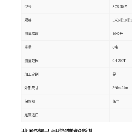
型号
SCS-50吨
规格
5米6米10米
测量精度
10公斤
重量
6吨
0.4-200T
测量范围
加工定制
是
3*6m-24m
外形尺寸
保修期
伍年
是否进口
江阴100吨地磅工厂/出口型80吨地磅/欢迎定制