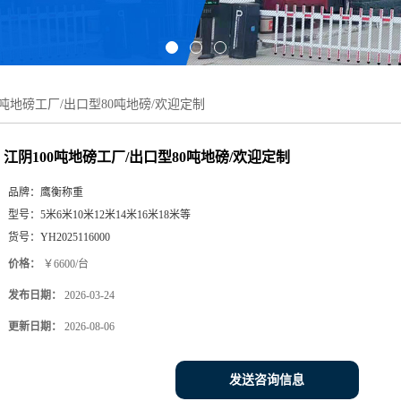
0吨地磅工厂/出口型80吨地磅/欢迎定制
江阴100吨地磅工厂/出口型80吨地磅/欢迎定制
品牌：
鹰衡称重
型号：
5米6米10米12米14米16米18米等
货号：
YH2025116000
价格：
￥6600/台
发布日期：
2026-03-24
更新日期：
2026-08-06
发送咨询信息