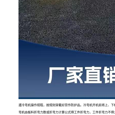
遵冷弯机操作规程，按规则穿戴好劳作防护品。冷弯机开机前将上、下
弯机由板料折弯力数或折弯力计算公式得工件折弯力，工件折弯力不得大于