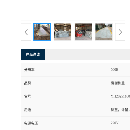
产品详请
5000
分辨率
品牌
鹰衡称重
YH20251160
货号
用途
称重，计量
220V
电源电压