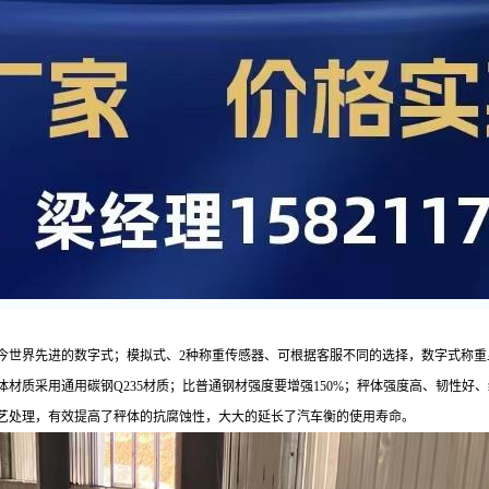
今世界先进的数字式；模拟式、2种称重传感器、可根据客服不同的选择，数字式称重
材质采用通用碳钢Q235材质；比普通钢材强度要增强150%；秤体强度高、韧性好
艺处理，有效提高了秤体的抗腐蚀性，大大的延长了汽车衡的使用寿命。