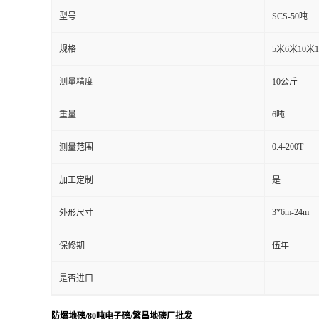
型号
SCS-50吨
规格
5米6米10米
测量精度
10公斤
重量
6吨
0.4-200T
测量范围
加工定制
是
3*6m-24m
外形尺寸
保修期
伍年
是否进口
防爆地磅/80吨电子磅/繁昌地磅厂批发