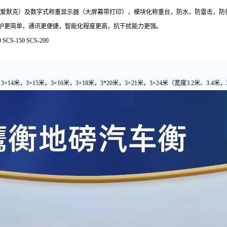
国爱默克）及数字式称重显示器（大屏幕带打印），模块化称重台，防水，防雷击，防
护更简单，通讯更便捷，智能化程度更高，抗干扰能力更强。
0 SCS-150 SCS-200
，3×14米，3×15米，3×16米，3×18米，3*20米，3×21米，3×24米（宽度3.2米、3.