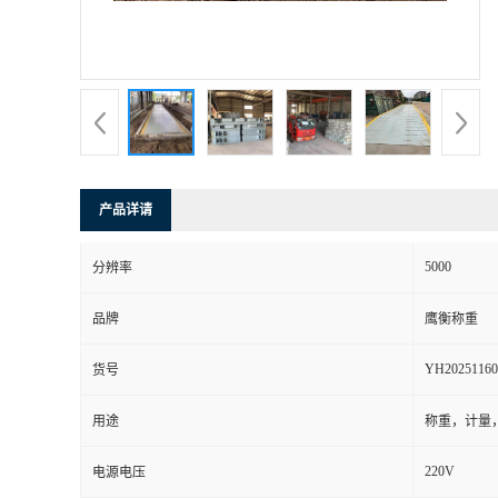
产品详请
5000
分辨率
品牌
鹰衡称重
YH20251160
货号
用途
称重，计量
220V
电源电压