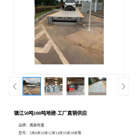
镇江50吨100吨地磅-工厂直销供应
品牌：
鹰衡称重
型号：
5米6米10米12米14米16米18米等