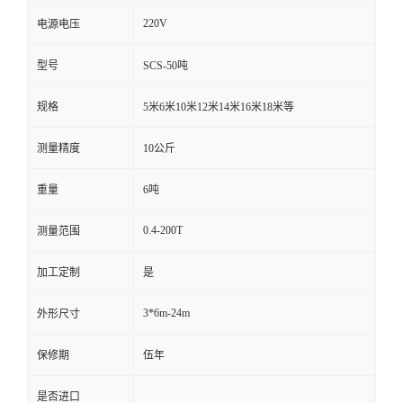
220V
电源电压
型号
SCS-50吨
规格
5米6米10米12米14米16米18米等
测量精度
10公斤
重量
6吨
0.4-200T
测量范围
加工定制
是
3*6m-24m
外形尺寸
保修期
伍年
是否进口