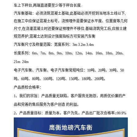
车上下秤台,两端直道要至少等于秤台长度.
汽车衡基础：必须浇筑混凝土基础
,
此基础必须开挖到当地冻土线以下
,
在施工中应保证混凝土标号，浇预埋件是要保证水平度、位置度等几何
尺寸
,
在浇灌混凝土时还要保证预埋件不移位
.
基础浇筑完工后
,
应按土建
规范养护
,
混凝土达到设计强度指标方可安装汽车衡
汽车衡尺寸及称量范围：宽度系列：3m 3.2m 3.4m
长度系列：6m、7m、8m、9m、10m、12m、14m、16m、18m、20m、
21m 24m
电子汽车衡、汽车衡、电子汽车衡常规吨位：10吨、20吨、30吨、50
吨、60吨、80吨、100吨、120吨、150吨、180吨、200吨。
产品质检合格率：
1、我们的宗旨：产品质量无缺陷，客户服务无抱怨，用质优价廉的产
品和完善的售后服务为客户创造 的利益。
2、产品质量目标：质量为本，客户为先，产品出厂批次合格率≥99.9%