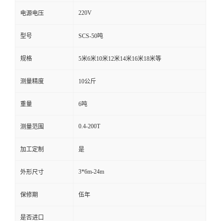
220V
电源电压
型号
SCS-50吨
规格
5米6米10米12米14米16米18米等
测量精度
10公斤
重量
6吨
0.4-200T
测量范围
加工定制
是
3*6m-24m
外形尺寸
保修期
伍年
是否进口