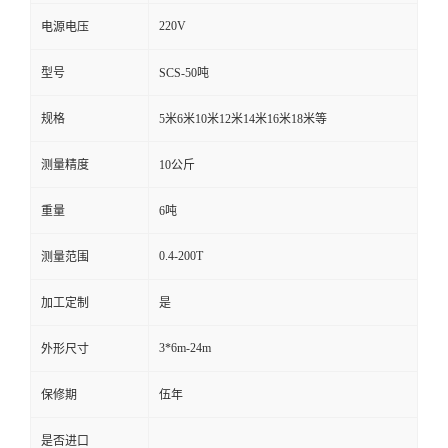
220V
电源电压
型号
SCS-50吨
规格
5米6米10米12米14米16米18米等
测量精度
10公斤
重量
6吨
0.4-200T
测量范围
加工定制
是
3*6m-24m
外形尺寸
保修期
伍年
是否进口