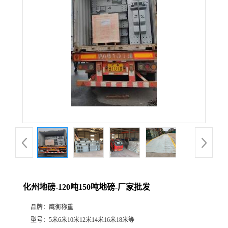
化州地磅-120吨150吨地磅-厂家批发
品牌：
鹰衡称重
型号：
5米6米10米12米14米16米18米等