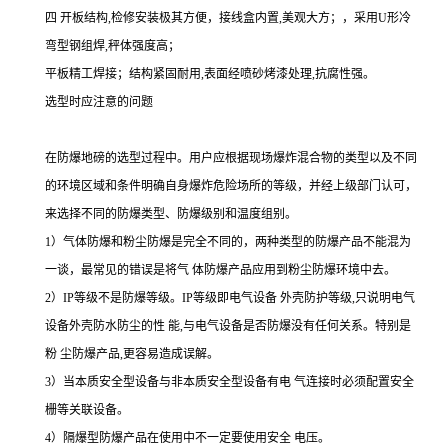
四 开板结构,检修安装极其方便，接线盒内置,美观大方；，采用U形冷
弯型钢组焊,秤体强度高；
平板精工焊接；结构紧固耐用,表面经喷砂烤漆处理,抗腐性强。
选型时应注意的问题
在防爆地磅的选型过程中。用户应根据现场爆炸混合物的类型以及不同
的环境区域和条件明确自身爆炸危险场所的等级，并经上级部门认可，
来选择不同的防爆类型、防爆级别和温度组别。
1）气体防爆和粉尘防爆是完全不同的，两种类型的防爆产品不能混为
一谈，最常见的错误是将气
体防爆产品应用到粉尘防爆环境中去。
2）IP等级不是防爆等级。IP等级即电气设备
外壳防护等级,只说明电气
设备外壳防水防尘的性
能,与电气设备是否防爆没有任何关系。特别是
粉
尘防爆产品,更容易造成误解。
3）当本质安全型设备与非本质安全型设备有电
气连接时必须配置安全
栅等关联设备。
4）隔爆型防爆产品在使用中不一定要使用安全
电压。