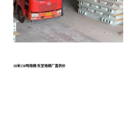
18米150吨地磅/东至地磅厂直供价