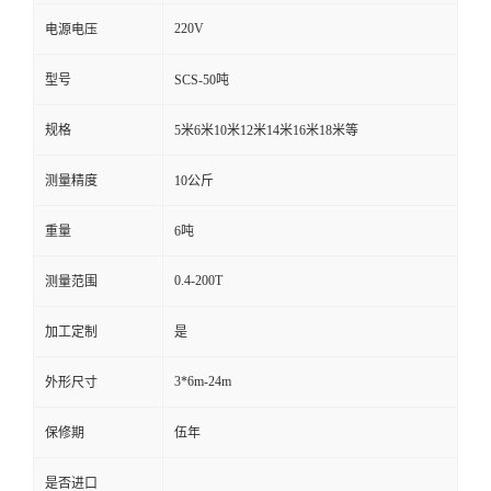
220V
电源电压
型号
SCS-50吨
规格
5米6米10米12米14米16米18米等
测量精度
10公斤
重量
6吨
0.4-200T
测量范围
加工定制
是
3*6m-24m
外形尺寸
保修期
伍年
是否进口