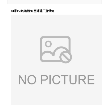
18米150吨地磅/东至地磅厂直供价