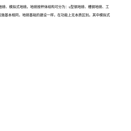
地磅、模拟式地磅。地磅按秤体结构可分为：u型钢地磅、槽钢地磅、工
设施基本相同，地磅基础的建设一样，在功能上无本质区别。其中模拟式
：