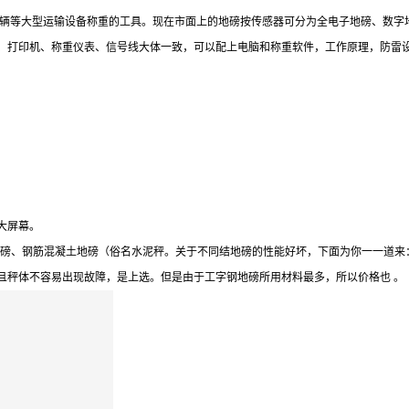
对车辆等大型运输设备称重的工具。现在市面上的地磅按传感器可分为全电子地磅、数字
、打印机、称重仪表、信号线大体一致，可以配上电脑和称重软件，工作原理，防雷
大屏幕。
地磅、钢筋混凝土地磅（俗名水泥秤。关于不同结地磅的性能好坏，下面为你一一道来
且秤体不容易出现故障，是上选。但是由于工字钢地磅所用材料最多，所以价格也 。