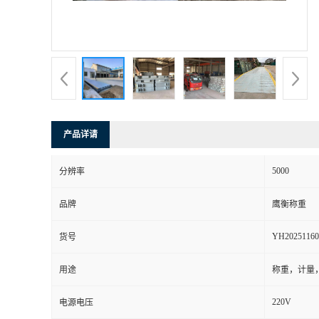
产品详请
5000
分辨率
品牌
鹰衡称重
YH20251160
货号
用途
称重，计量
220V
电源电压