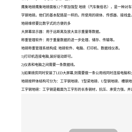
鹰衡地磅鹰衡地磅面板
12个厚加强型 地磅（汽车衡俗名），是一种
字钢地磅。他们的基本配臵是一样的。所使用的磅体、传感器、接线盒
地磅维修要比数字式的方便的多
大屏幕显示器：用于远距离及放大显示重量等数据。
称重管理软件：用于重量数据的进一步处理、储存、传输等。
地磅称重管理系统构成
: 地磅软件、电脑、打印机、数据线仪表。
1)打印机连接电脑,装好驱动即可。
2)仪表和电脑之间需要一条数据线。
3)如果磅房同时安装了LED大屏幕,则需要做一条公用线同时连接电脑和
地磅按秤体结构可分为：工字钢地磅、
T型梁地磅、U型钢地磅、槽钢
工字钢地磅：工字钢是截面为工字形的长条钢材，抗压、承受力强，并