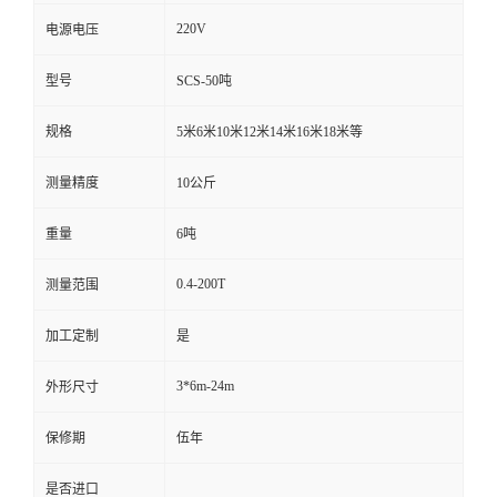
220V
电源电压
型号
SCS-50吨
规格
5米6米10米12米14米16米18米等
测量精度
10公斤
重量
6吨
0.4-200T
测量范围
加工定制
是
3*6m-24m
外形尺寸
保修期
伍年
是否进口