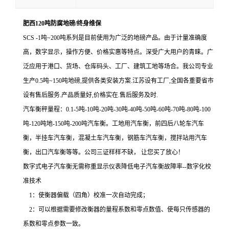
肥西120吨防腐地磅/终身维保
SCS -1吨~200吨系列是目前使用为广泛的地磅产品。由于计量准确度
高，数字显示，操作方便、价格实惠等特点。深受广大用户的青睐。广
泛应用于港口、货场、仓库码头、工厂、建筑工地等场合。我公司专业
生产0.5吨~150吨地磅,提供各类安装方案.江苏设有工厂,全国各重要省市
设有售后服务.产品质量好,价格实在.售后服务及时.
汽车衡秤量程：0.1-5吨-10吨-20吨-30吨-40吨-50吨-60吨-70吨-80吨-100
吨-120吨地-150吨-200吨汽车衡。工地用汽车衡，前四后八轮车汽车
衡，半挂车汽车衡，混凝土车汽车衡，钢筋车汽车衡，搅拌站用汽车
衡，出口汽车衡等等。公司三证样样不缺， 让您买了放心！
数字式电子汽车衡无需称重显示仪表降低电子汽车衡故障率--数字化校
准技术
1：使衡器偏载（四角）校准一次自动完成；
2：可以根据需要修改衡器的量程系数和零点数值、使每只传感器的
系数和零点参数一致。