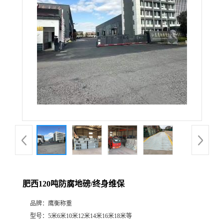
肥西120吨防腐地磅/终身维保
品牌：
鹰衡称重
型号：
5米6米10米12米14米16米18米等