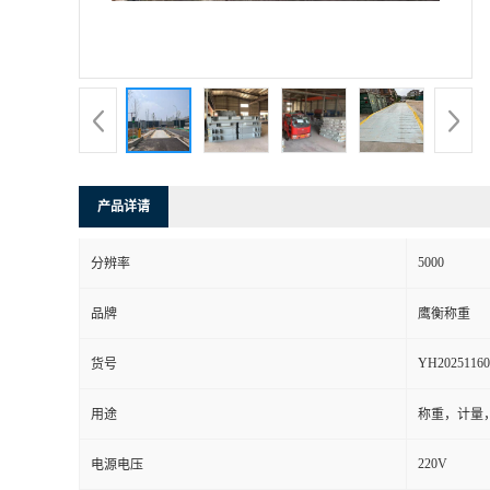
产品详请
5000
分辨率
品牌
鹰衡称重
YH20251160
货号
用途
称重，计量
220V
电源电压