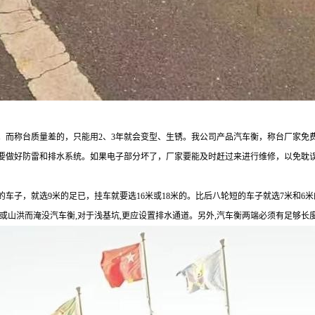
。而称台质量差的，只能用2、3年就会变型、生锈。我公司产品汽车衡，称台厂家免费
衡要做好防雷和排水系统。如果电子部分坏了，厂家要能及时赶过来进行维修，以免耽
车子，就选9米的足已，挂车就要选16米或18米的。比后八轮短的车子就选7米和6
或山洪而淹没汽车衡,对于浅基坑,更应设置排水通道。另外,汽车衡两端必须有足够长