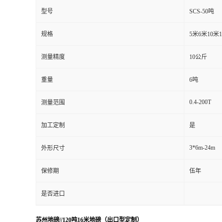
型号
SCS-50吨
规格
5米6米10米
测量精度
10公斤
重量
6吨
0.4-200T
测量范围
加工定制
是
3*6m-24m
外形尺寸
保修期
伍年
是否进口
苏州地磅//120吨16米地磅（出口型定制）