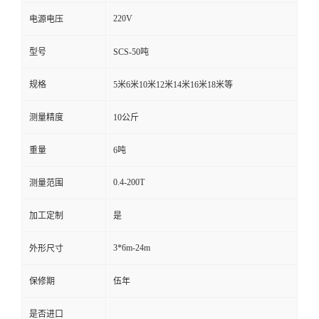
220V
电源电压
型号
SCS-50吨
规格
5米6米10米12米14米16米18米等
测量精度
10公斤
重量
6吨
0.4-200T
测量范围
加工定制
是
3*6m-24m
外形尺寸
保修期
伍年
是否进口