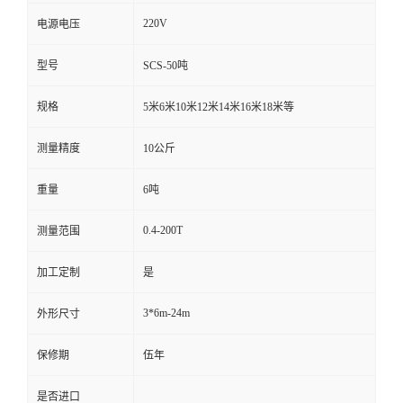
220V
电源电压
型号
SCS-50吨
规格
5米6米10米12米14米16米18米等
测量精度
10公斤
重量
6吨
0.4-200T
测量范围
加工定制
是
3*6m-24m
外形尺寸
保修期
伍年
是否进口