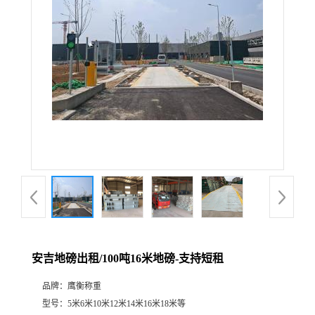
安吉地磅出租/100吨16米地磅-支持短租
品牌：
鹰衡称重
型号：
5米6米10米12米14米16米18米等