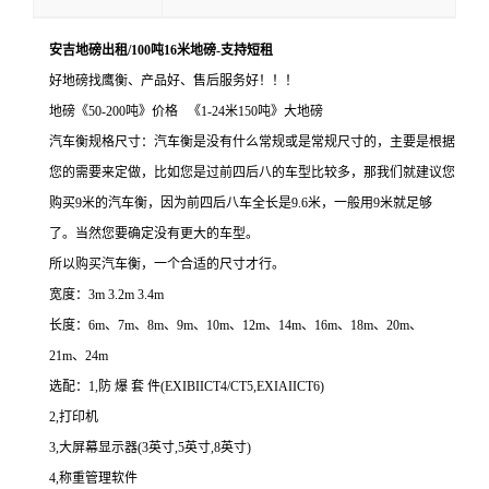
安吉地磅出租/100吨16米地磅-支持短租
好地磅找鹰衡、产品好、售后服务好！！！
地磅《
50-200吨》价格 《1-24米150吨》大地磅
汽车衡规格尺寸：汽车衡是没有什么常规或是常规尺寸的，主要是根据
您的需要来定做，比如您是过前四后八的车型比较多，那我们就建议您
购买9米的汽车衡，因为前四后八车全长是9.6米，一般用9米就足够
了。当然您要确定没有更大的车型。
所以购买汽车衡，一个合适的尺寸才行。
宽度：
3m 3.2m 3.4m
长度：
6m
、
7m
、
8m
、
9m
、
10m
、
12m
、
14m
、
16m
、
18m
、
20m
、
21m
、
24m
选配：
1,防 爆 套 件(EXIBIICT4/CT5,EXIAIICT6)
2,打印机
3,大屏幕显示器(3英寸,5英寸,8英寸)
4,称重管理软件