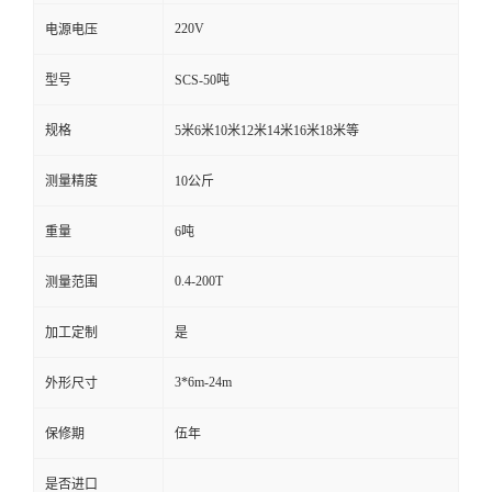
220V
电源电压
型号
SCS-50吨
规格
5米6米10米12米14米16米18米等
测量精度
10公斤
重量
6吨
0.4-200T
测量范围
加工定制
是
3*6m-24m
外形尺寸
保修期
伍年
是否进口