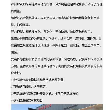
秤台
焊点均采用连续自动焊拉发，且焊缝经过超声波探伤。确何了焊缝
的质量。
钢板经喷砂除锈处理，表面涂层以环氧富锌底漆和丙稀酸聚脂船用油
漆，油膜厚实。
秤台理整，规格多样化、系列化，还有防爆、防滑等结构类型。
采用
U型截面梁作为秤体的力学结构，结构合理，用料省，刚性强。焊
接采用二氧化碳保焊连续焊缝，型腔全密封，耐腐蚀。施工工艺简单、
快速。
安装
传感器
部位及多台秤体搭接部位设计合理巧妙，安装维护检修极其
方便。整体及布局的合理结构确保了衡器的安装使用精度及精度的长期
稳定性。
1.电气部分具有模拟式和数字式两种配置
2.可选配打印机、大屏幕等
3.无基坑或有基坑两种安装方式，推荐用无基坑方式
4.多种防爆模式可选项目