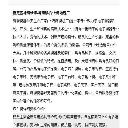
嘉定区地磅维修-地磅移机/上海地磅厂
鹰衡衡器淮安生产厂家(上海鹰衡总厂)是一家专业致力于电子衡器研
制、开发、生产和销售的高新技术企业，拥有一批精干的电子衡器专业
技术人才，凭借的技术、创新严谨的设计，精良的生产设备、完备的检
测和质量保证体系，为用户提供品质 的衡器。公司专业制造销售15个
大类，几十种规格的各类衡器及配套件，具有品种多、规格全、交货
快、质量优、价格低的特点，在直接用户及广大经销商中具有良好的口
碑。公司的产品有电子汽车衡，电子汽车衡称，电子吊钩秤、直视行车
电子吊秤、无线吊钩电子秤、电子平台秤、电子地上衡、电子叉车秤
等...连电脑及带打印电子秤，电子桌秤、电子天平、国产天平、进口精
密天平等。鹰衡衡器以完善到位的专业化售前、售中、售后服务赢得了
国内外客户的信赖和好评。
汽车衡详细资料介绍：
秤台
主梁全新采用热轧钢冷弯成
U形截面槽钢，且在横截面上立有多道
立筋幅板，更增加主梁的刚度，使抗扭、抗弯、抗压能力更强。