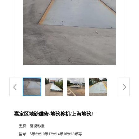
嘉定区地磅维修-地磅移机/上海地磅厂
品牌：
鹰衡称重
型号：
5米6米10米12米14米16米18米等