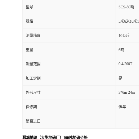
型号
SCS-50吨
规格
5米6米10米
测量精度
10公斤
重量
6吨
0.4-200T
测量范围
加工定制
是
3*6m-24m
外形尺寸
保修期
伍年
是否进口
郓城地磅（大型地磅厂）100吨地磅价格