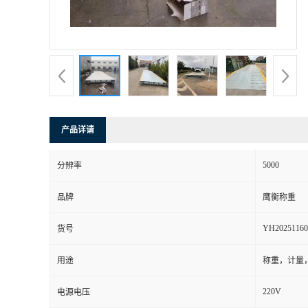
产品详请
5000
分辨率
品牌
鹰衡称重
YH20251160
货号
用途
称重，计量
220V
电源电压