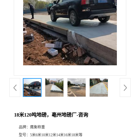
18米120吨地磅，亳州地磅厂-咨询
品牌：
鹰衡称重
型号：
5米6米10米12米14米16米18米等