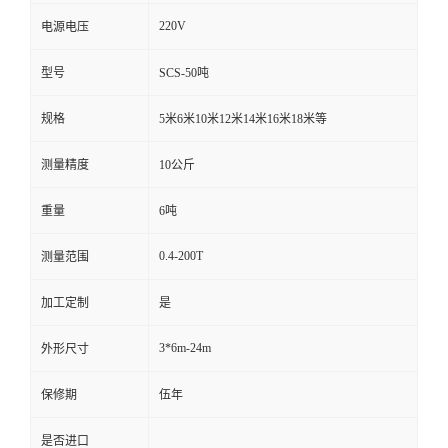
220V
电源电压
型号
SCS-50吨
规格
5米6米10米12米14米16米18米等
测量精度
10公斤
重量
6吨
0.4-200T
测量范围
加工定制
是
3*6m-24m
外形尺寸
保修期
伍年
是否进口