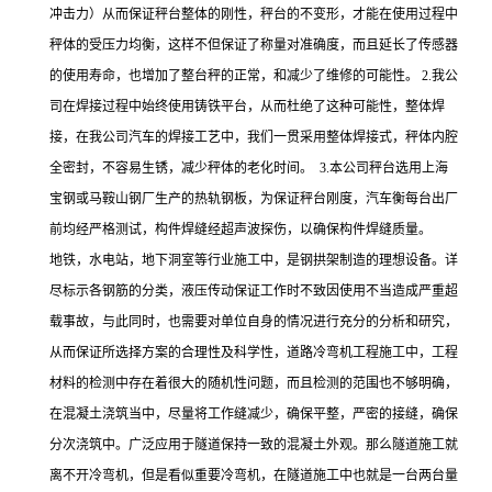
冲击力）从而保证秤台整体的刚性，秤台的不变形，才能在使用过程中
秤体的受压力均衡，这样不但保证了称量对准确度，而且延长了传感器
的使用寿命，也增加了整台秤的正常，和减少了维修的可能性。 2.我公
司在焊接过程中始终使用铸铁平台，从而杜绝了这种可能性，整体焊
接，在我公司汽车的焊接工艺中，我们一贯采用整体焊接式，秤体内腔
全密封，不容易生锈，减少秤体的老化时间。 3.本公司秤台选用上海
宝钢或马鞍山钢厂生产的热轨钢板，为保证秤台刚度，汽车衡每台出厂
前均经严格测试，构件焊缝经超声波探伤，以确保构件焊缝质量。
地铁，水电站，地下洞室等行业施工中，是钢拱架制造的理想设备。详
尽标示各钢筋的分类，液压传动保证工作时不致因使用不当造成严重超
载事故，与此同时，也需要对单位自身的情况进行充分的分析和研究，
从而保证所选择方案的合理性及科学性，道路冷弯机工程施工中，工程
材料的检测中存在着很大的随机性问题，而且检测的范围也不够明确，
在混凝土浇筑当中，尽量将工作缝减少，确保平整，严密的接缝，确保
分次浇筑中。广泛应用于隧道保持一致的混凝土外观。那么隧道施工就
离不开冷弯机，但是看似重要冷弯机，在隧道施工中也就是一台两台量