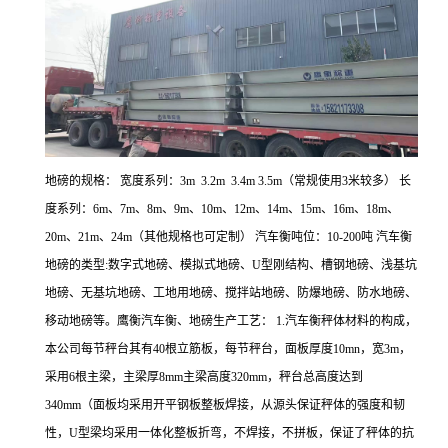
地磅的规格： 宽度系列：3m 3.2m 3.4m 3.5m（常规使用3米较多） 长
度系列：6m、7m、8m、9m、10m、12m、14m、15m、16m、18m、
20m、21m、24m（其他规格也可定制） 汽车衡吨位：10-200吨 汽车衡
地磅的类型:数字式地磅、模拟式地磅、U型刚结构、槽钢地磅、浅基坑
地磅、无基坑地磅、工地用地磅、搅拌站地磅、防爆地磅、防水地磅、
移动地磅等。鹰衡汽车衡、地磅生产工艺： 1.汽车衡秤体材料的构成，
本公司每节秤台其有40根立筋板，每节秤台，面板厚度10mn，宽3m，
采用6根主梁，主梁厚8mm主梁高度320mm，秤台总高度达到
340mm（面板均采用开平钢板整板焊接，从源头保证秤体的强度和韧
性，U型梁均采用一体化整板折弯，不焊接，不拼板，保证了秤体的抗