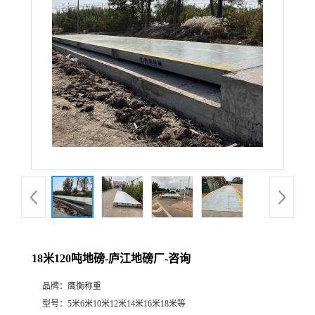
18米120吨地磅-庐江地磅厂-咨询
品牌：
鹰衡称重
型号：
5米6米10米12米14米16米18米等