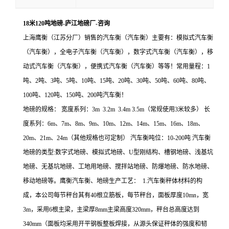
18米120吨地磅-庐江地磅厂-咨询
上海鹰衡（江苏分厂）销售的汽车衡（汽车衡）主要有：模拟式汽车衡
（汽车衡），全电子汽车衡（汽车衡），数字式汽车衡（汽车衡），移
动式汽车衡（汽车衡），便携式汽车衡（汽车衡）等等！常用量程：1
吨、2吨、3吨、5吨、10吨、15吨、20吨、30吨、50吨、60吨、80吨、
100吨、120吨、150吨、200吨汽车衡！
地磅的规格：
宽度系列：3m 3.2m 3.4m 3.5m（常规使用3米较多）
长
度系列：6m、7m、8m、9m、10m、12m、14m、15m、16m、18m、
20m、21m、24m（其他规格也可定制）
汽车衡吨位：10-200吨
汽车衡
地磅的类型:数字式地磅、模拟式地磅、U型刚结构、槽钢地磅、浅基坑
地磅、无基坑地磅、工地用地磅、搅拌站地磅、防爆地磅、防水地磅、
移动地磅等。鹰衡汽车衡、地磅生产工艺：
1.汽车衡秤体材料的构
成，本公司每节秤台其有40根立筋板，每节秤台，面板厚度10mn，宽
3m，采用6根主梁，主梁厚8mm主梁高度320mm，秤台总高度达到
340mm（面板均采用开平钢板整板焊接，从源头保证秤体的强度和韧