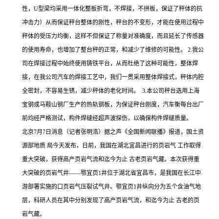
性，U型梁均采用一体化整板折弯，不焊接，不拼板，保证了秤体的抗
冲击力）从而保证秤台整体的刚性，秤台的不变形，才能在使用过程中
秤体的受压力均衡，这样不但保证了称量对准确度，而且延长了传感器
的使用寿命，也增加了整台秤的正常，和减少了维修的可能性。 2.我公
司在焊接过程中始终使用铸铁平台，从而杜绝了这种可能性，整体焊
接，在我公司汽车的焊接工艺中，我们一贯采用整体焊接式，秤体内腔
全密封，不容易生锈，减少秤体的老化时间。 3.本公司秤台选用上海
宝钢或马鞍山钢厂生产的热轨钢板，为保证秤台刚度，汽车衡每台出厂
前均经严格测试，构件焊缝经超声波探伤，以确保构件焊缝质量。
北京7月7日消息（记者张明浩）据之声《全国新闻联播》报道，国土资
源部地质 局今天发布，日前，我国在湖北宜昌进行的页岩气 工作取得
重大突破，获得高产页岩气流和迄今为止 古老页岩气藏。本次获得重
大突破的页岩气井——鄂宜页1井位于湖北省宜昌市，是我国在长江中
游部署实施的口页岩气压裂试气井。鄂宜页1井纵向分为五个含油气地
层，科研人员在其中分别发现了高产页岩气流，和迄今为止 古老的页
岩气藏。