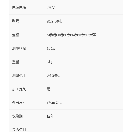
220V
电源电压
型号
SCS-50吨
规格
5米6米10米12米14米16米18米等
测量精度
10公斤
重量
6吨
0.4-200T
测量范围
加工定制
是
3*6m-24m
外形尺寸
保修期
伍年
是否进口