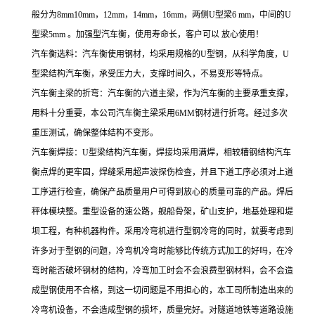
般分为8mm10mm，12mm，14mm，16mm，两侧U型梁6 mm，中间的U
型梁5mm 。加强型汽车衡，使用寿命长，客户可以 放心使用！
汽车衡选料：汽车衡使用钢材，均采用规格的U型钢，从科学角度，U
型梁结构汽车衡，承受压力大，支撑时间久，不易变形等特点。
汽车衡主梁的折弯：汽车衡的六道主梁，作为汽车衡的主要承重支撑，
用料十分重要，本公司汽车衡主梁采用6MM钢材进行折弯。经过多次
重压测试，确保整体结构不变形。
汽车衡焊接：U型梁结构汽车衡，焊接均采用满焊，相较糟钢结构汽车
衡点焊的更牢固，焊缝采用超声波探伤检查，并且下道工序必须对上道
工序进行检查，确保产品质量用户可得到放心的质量可靠的产品。焊后
秤体模块整。重型设备的速公路，舰船骨架，矿山支护，地基处理和堤
坝工程，有种机器构件。采用冷弯机进行型钢冷弯的同时，就要考虑到
许多对于型钢的问题，冷弯机冷弯时能够比传统方式加工的好吗，在冷
弯时能否破坏钢材的结构，冷弯加工时会不会浪费型钢材料，会不会造
成型钢使用不合格，到这一切问题是不用担心的，本工司所制造出来的
冷弯机设备，不会造成型钢的损坏，质量完好。对隧道地铁等道路设施