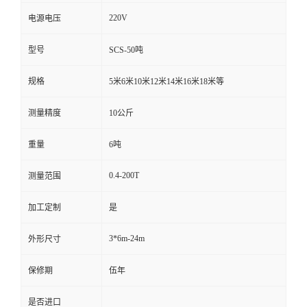
220V
电源电压
型号
SCS-50吨
规格
5米6米10米12米14米16米18米等
测量精度
10公斤
重量
6吨
0.4-200T
测量范围
加工定制
是
3*6m-24m
外形尺寸
保修期
伍年
是否进口