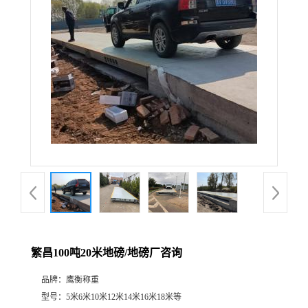
繁昌100吨20米地磅/地磅厂咨询
品牌：
鹰衡称重
型号：
5米6米10米12米14米16米18米等