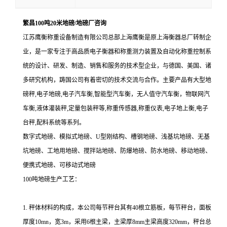
繁昌100吨20米地磅/地磅厂咨询
江苏鹰衡称重设备制造有限公司总部上海鹰衡
是原上海衡器总厂转制企
业，是一家专注于高品质电子衡器和称重测力装置及自动化称重控制系
统的设计、研发、制造、销售和服务的技术型企业，与德国、美国、诸
多研究机构，踌国公司有着密切的技术交流与合作。主要产品有大型地
磅秤
,电子地磅,电子汽车衡,智能型汽车衡，无人值守汽车衡，物联网汽
车衡,液体灌装秤,定量包装秤等,称重传感器,称重仪表,电子地上衡,电子
台秤,配料系统等系列。
数字式地磅、模拟式地磅、
U
型刚结构、槽钢地磅、浅基坑地磅、无基
坑地磅、工地用地磅、搅拌站地磅、防爆地磅、防水地磅、移动地磅、
便携式地磅、可移动式地磅
100吨地磅生产工艺：
1.
秤体材料的构成，本公司每节秤台其有
40
根立筋板，每节秤台，面板
厚度
10mn
，宽
3m
，采用
6
根主梁，主梁厚
8mm
主梁高度
320mm
，秤台总