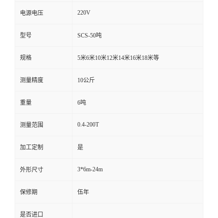
220V
电源电压
型号
SCS-50吨
规格
5米6米10米12米14米16米18米等
测量精度
10公斤
重量
6吨
0.4-200T
测量范围
加工定制
是
3*6m-24m
外形尺寸
保修期
伍年
是否进口