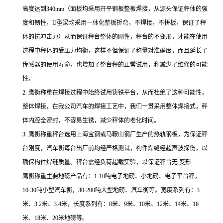
高度达到
340mm
（面板均采用开平钢板整板焊接，从源头保证秤体的强
度和韧性，
U
型梁均采用一体化整板折弯，不焊接，不拼板，保证了秤
体的抗冲击力）从而保证秤台整体的刚性，秤台的不变形，才能在使用
过程中秤体的受压力均衡，这样不但保证了称量对准确度，而且延长了
传感器的使用寿命，也增加了整台秤的正常试用，和减少了维修的可能
性。
2.
鹰衡称重在焊接过程中始终试用铸铁平台，从而杜绝了这种可能性，
整体焊接，在我公司汽车的焊接工艺中，我们一贯采用整体焊接式，秤
体内腔全密封，不容易生锈，减少秤体的老化时间。
3.
鹰衡称重秤台选用上海宝钢或马鞍山钢厂生产的热轨钢板，为保证秤
台刚度，汽车衡每台出厂前均经严格测试，构件焊缝经超声波探伤，以
确保构件焊缝质量。秤台需经负荷超载实验，以保证秤台无
变形
鹰衡称重主要地磅产品有：1-10吨电子地磅、小地磅、电子平台秤，
10-30吨小型汽车衡，30-200吨大型地磅、汽车衡等。宽度系列有：3
米、3.2米、3.4米，长度系列有：8米、9米、10米、12米、14米、16
米、18米、20米地磅等。