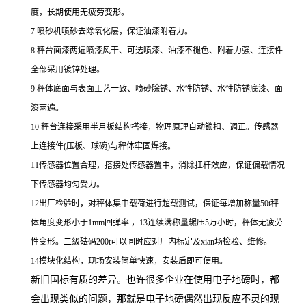
度，长期使用无疲劳变形。
7 喷砂机喷砂去除氧化层，保证油漆附着力。
8 秤台面漆两遍喷漆风干、可选喷漆、油漆不褪色、附着力强、连接件
全部采用镀锌处理。
9 秤体底面与表面工艺一致、喷砂除锈、水性防锈、水性防锈底漆、面
漆两遍。
10 秤台连接采用半月板结构搭接，物理原理自动锁扣、调正。传感器
上连接件(压板、球碗)与秤体牢固焊接。
11传感器位置合理，搭接处传感器置中，消除扛杆效应，保证偏载情况
下传感器均匀受力。
12出厂检验时，对秤体集中载荷进行超载测试，保证每增加称量50t秤
体角度变形小于1mm回弹率 ，13连续满称量辗压5万小时，秤体无疲劳
性变形。二级砝码200t可以同时应对厂内标定及xian场检验、维修。
14模块化结构，现场安装简单快速，安装后即可使用。
新旧国标有质的差异。也许很多企业在使用电子地磅时，都
会出现类似的问题，那就是电子地磅偶然出现反应不灵的现