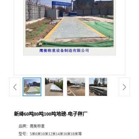
新绛60吨80吨100吨地磅-电子秤厂
品牌：
鹰衡称重
型号：
5米6米10米12米14米16米18米等