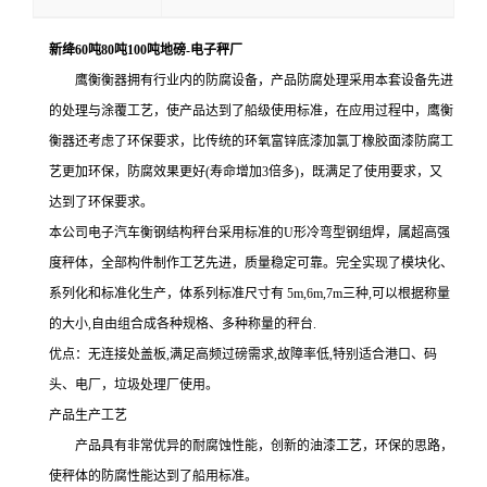
新绛60吨80吨100吨地磅-电子秤厂
鹰衡衡器拥有行业内的防腐设备，产品防腐处理采用本套设备先进
的处理与涂覆工艺，使产品达到了船级使用标准，在应用过程中，鹰衡
衡器还考虑了环保要求，比传统的环氧富锌底漆加氯丁橡胶面漆防腐工
艺更加环保，防腐效果更好
(寿命增加3倍多)，既满足了使用要求，又
达到了环保要求。
本公司电子汽车衡
钢结构秤台采用标准的
U形冷弯型钢组焊，属超高强
度秤体，全部构件制作工艺先进，质量稳定可靠。完全实现了模块化、
系列化和标准化生产，体系列标准尺寸有 5m,6m,7m三种,可以根据称量
的大小,自由组合成各种规格、多种称量的秤台.
优点：无连接处盖板
,满足高频过磅需求,故障率低,特别适合港口、码
头、电厂，垃圾处理厂使用。
产品生产工艺
产品具有非常优异的耐腐蚀性能，创新的油漆工艺，环保的思路，
使秤体的防腐性能达到了船用标准。