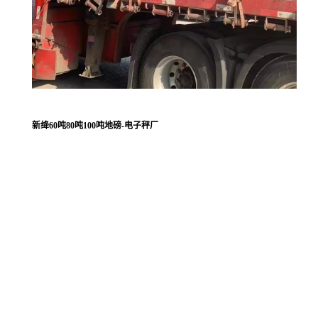
新绛60吨80吨100吨地磅-电子秤厂