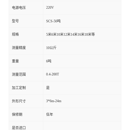
220V
电源电压
型号
SCS-50吨
规格
5米6米10米12米14米16米18米等
测量精度
10公斤
重量
6吨
0.4-200T
测量范围
加工定制
是
3*6m-24m
外形尺寸
保修期
伍年
是否进口