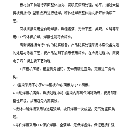
板材加工前进行表面整体抛丸、初喷底漆预处理，轧平，通过大型
剪板机折成
U型钢,然后进行组焊，秤体组焊后整体抛丸后开始油漆工
艺。
面板拼接采用全自动焊接，焊缝饱满、光滑平整、美观，立缝等采
用
CO2气体保护焊，焊接性能符合标准。
鹰衡衡器拥有行业内的防腐设备，产品防腐处理采用本套设备先进
的处理与涂覆工艺，使产品达到了船级使用标准，在应用过程中，鹰衡
电子汽车衡主要工艺流程:
1 压槽机压槽，槽型倒角圆润，无90度硬性直角，更接进三角结
构。
2 U型梁采用不小于6mm钢板冷轧;面板为Q235钢板。
4 自动焊接机满焊，焊接过程中将U型梁内部氧气消耗殆尽，使用部形
惰性环境，从而避免内部腐蚀。
5 板材中缝焊接采用轨道埋弧焊，坡口焊接一次成型，无气泡坚固美
观。
6 零件焊接采用CO2保护焊接、全满焊、无点焊虚焊，保证连接件强