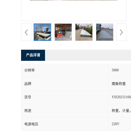
产品详请
5000
分辨率
品牌
鹰衡称重
YH20251160
货号
用途
称重，计量
220V
电源电压