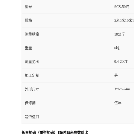
型号
SCS-50吨
规格
5米6米10米
测量精度
10公斤
重量
6吨
0.4-200T
测量范围
加工定制
是
3*6m-24m
外形尺寸
保修期
伍年
是否进口
长春地磅（重型地磅）150吨18米参数对比