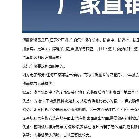
海鹰衡衡器总厂
(
江苏
分厂
)生产的汽车衡在防水、防雷电、防遥控、抗
用满焊，更牢固，焊缝采用超声波探伤检查，并且下道工序必须对上道
汽车衡选购应注意事项?
选汽车衡要选称台耐用的。
因为电子部分?任何厂家都是一样的。而称台质量差的只能用2、3年就
浅基坑与无基坑优:
缺点：浅基坑即电子汽车衡安装在地下
,安装好后汽车衡表面与地面齐平
优点：占地少
,不需要做斜坡,这种方式适合场地比较小的客户，但要确
劣势：如果附近地势低容易受雨水影响，另一方面安装在地下不利于保
无基坑即汽车衡安装在地平面上
,汽车衡表面高出地面,需要做两边斜坡,
优点：基础做法相对简单
,方便维修,安装在地上,有利于磅体通风,延长
劣势：需要做两边斜坡，占地面积比较大。