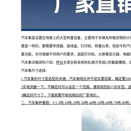
汽车衡是设置在地面上的大型称重设备，主要用于车辆及所载货物的计
置是一样的，都需要传感器、接线盒、打印机、称重仪表，现如今的汽
重功能，也可根据不同用户的要求，选配打印机、大屏幕显示器、电脑
汽车衡详细资料介绍：
秤台
主梁全新采用热轧钢冷弯成U形截面槽钢，
汽车衡尺寸选择：
1 汽车衡的尺寸是选型的关键，汽车衡吨位并不是实要因素，确定要1
2实地测量一下。不确定时可以设定一个范围，通常前四后八的车型，选
3确定好尺寸了，下面就要开始找相应的厂家询价。
二、汽车衡秤量程：
0.1-5
吨
-10
吨
-20
吨
-30
吨
-40
吨
-50
吨
-60
吨
-70
吨
-80
吨
-