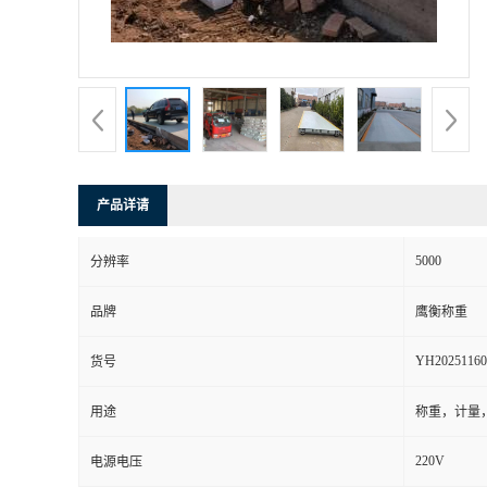
产品详请
5000
分辨率
品牌
鹰衡称重
YH20251160
货号
用途
称重，计量
220V
电源电压