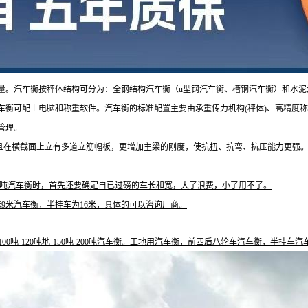
量。汽车衡按秤体结构可分为：全钢结构汽车衡（u型钢汽车衡、槽钢汽车衡）和水泥
车衡可配上电脑和称重软件。汽车衡的标准配置主要由承重传力机构(秤体)、高精度
管理。
且在横截面上立有多道立筋幅板，更增加主梁的刚度，使抗扭、抗弯、抗压能力更强
00吨汽车衡时，首先还要确定自已过磅的车长和宽，大了浪费，小了用不了。
9米汽车衡，半挂车为16米，具体的可以咨询厂商。
100
吨
-120
吨地
-150
吨
-200
吨汽车衡。工地用汽车衡，前四后八轮车汽车衡，半挂车汽