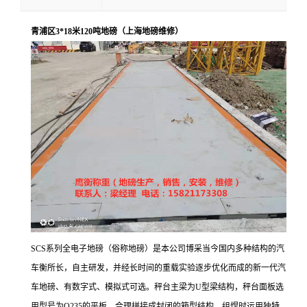
青浦区3*18米120吨地磅（上海地磅维修）
SCS系列全电子地磅（俗称地磅）是本公司博采当今国内多种结构的汽
车衡所长，自主研发，并经长时间的重载实验逐步优化而成的新一代汽
车地磅、有数字式、模拟式可选。秤台主梁为U型梁结构，秤台面板选
用型号为Q235的平板，合理拼接成封闭的箱型结构，组焊时运用独特