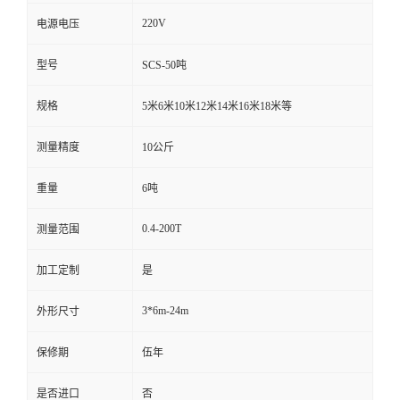
220V
电源电压
型号
SCS-50吨
规格
5米6米10米12米14米16米18米等
测量精度
10公斤
重量
6吨
0.4-200T
测量范围
加工定制
是
3*6m-24m
外形尺寸
保修期
伍年
是否进口
否