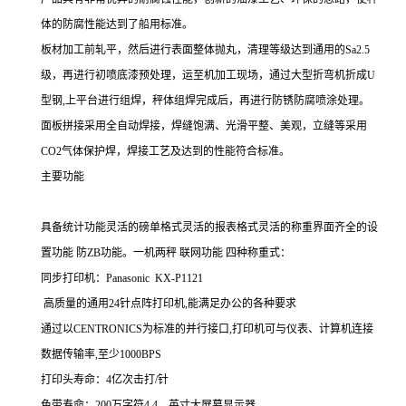
体的防腐性能达到了船用标准。
板材加工前轧平，然后进行表面整体抛丸，清理等级达到通用的Sa2.5
级，再进行初喷底漆预处理，运至机加工现场，通过大型折弯机折成U
型钢,上平台进行组焊，秤体组焊完成后，再进行防锈防腐喷涂处理。
面板拼接采用全自动焊接，焊缝饱满、光滑平整、美观，立缝等采用
CO2气体保护焊，焊接工艺及达到的性能符合标准。
主要功能
具备统计功能灵活的磅单格式灵活的报表格式灵活的称重界面齐全的设
置功能
防
ZB功能。一机两秤
联网功能 四种称重式：
同步打印机：Panasonic KX-P1121
高质量的通用24针点阵打印机,能满足办公的各种要求
通过以CENTRONICS为标准的并行接口,打印机可与仪表、计算机连接
数据传输率,至少1000BPS
打印头寿命：4亿次击打/针
色带寿命：200万字符4.4、英寸大屏幕显示器