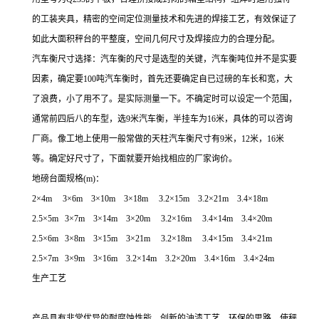
的工装夹具，精密的空间定位测量技术和先进的焊接工艺，有效保证了
如此大面积秤台的平整度，空间几何尺寸及焊接应力的合理分配。
汽车衡尺寸选择：汽车衡的尺寸是选型的关键，汽车衡吨位并不是实要
因素，确定要100吨汽车衡时，首先还要确定自已过磅的车长和宽，大
了浪费，小了用不了。是实际测量一下。不确定时可以设定一个范围，
通常前四后八的车型，选9米汽车衡，半挂车为16米，具体的可以咨询
厂商。像工地上使用一般常做的天柱汽车衡尺寸有9米，12米，16米
等。确定好尺寸了，下面就要开始找相应的厂家询价。
地磅台面规格
(m)
：
2×
4m 3
×
6m 3
×
10m 3
×
18m 3.2
×
15m 3.2
×
21m 3.4
×
18m
2.5
×
5m 3
×
7m 3
×
14m 3
×
20m 3.2
×
16m 3.4
×
14m 3.4
×
20m
2.5
×
6m 3
×
8m 3
×
15m 3
×
21m 3.2
×
18m 3.4
×
15m 3.4
×
21m
2.5
×
7m 3
×
9m 3
×
16m 3.2
×
14m 3.2
×
20m 3.4
×
16m 3.4
×
24m
生产工艺
产品具有非常优异的耐腐蚀性能，创新的油漆工艺、环保的思路，使秤