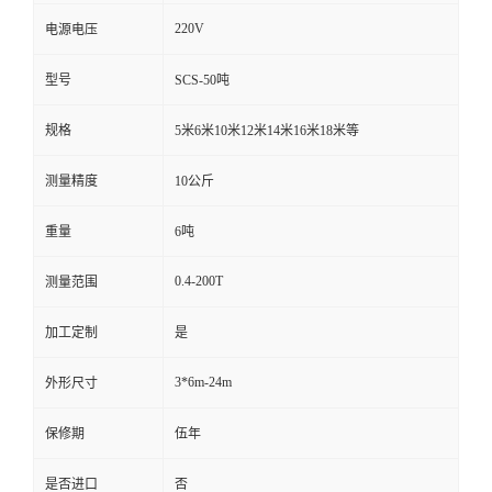
220V
电源电压
型号
SCS-50吨
规格
5米6米10米12米14米16米18米等
测量精度
10公斤
重量
6吨
0.4-200T
测量范围
加工定制
是
3*6m-24m
外形尺寸
保修期
伍年
是否进口
否