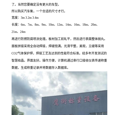
了。当然您要确定没有更大的车型。
所以购买汽车衡，一个合适的尺寸才行。
宽度：
3m 3.2m 3.4m
长度：
6m
、
7m
、
8m
、
9m
、
10m
、
12m
、
14m
、
16m
、
18m
、
20m
、
21m
、
24m
再进行防锈防腐喷涂处理。板材加工前轧平，然后进行表面整体抛丸。
面板拼接采用全自动焊接，焊缝饱满。光滑平整，美观，立缝等采用
CO2
气体保护焊，焊接工艺及达到的性能符合标准。经多年开发测试的
智慧结晶。界面友好。操作方便，计算机通过串行口接收仪表传递称重
数据，生成称重记录并将数据存入数据库。