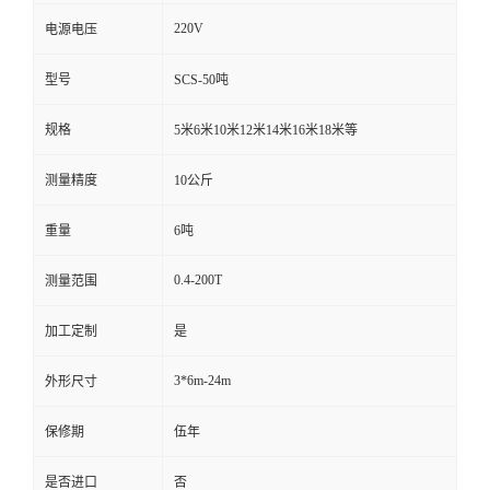
220V
电源电压
型号
SCS-50吨
规格
5米6米10米12米14米16米18米等
测量精度
10公斤
重量
6吨
0.4-200T
测量范围
加工定制
是
3*6m-24m
外形尺寸
保修期
伍年
是否进口
否