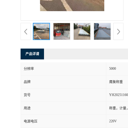
产品详请
5000
分辨率
品牌
鹰衡称重
YH20251160
货号
用途
称重，计量
220V
电源电压