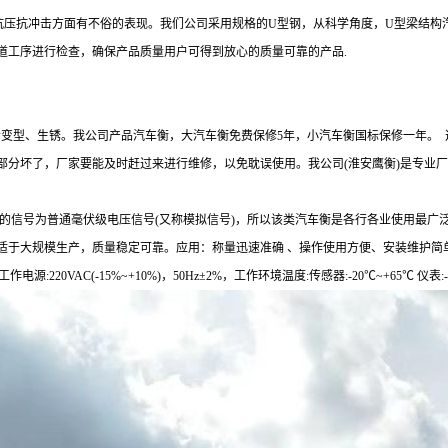
抗压抗冲击方面有不俗的表现。
我们公司采用规格的
U型钢，从科学角度，U型梁结构
道工序进行检查，确保产品质量用户可得到放心的质量可靠的产品.
会变型、生锈。我公司产品汽车衡，大汽车衡免费保修5年，小汽车衡国标保修一年。
部分坏了，厂家要能及时赶过来进行维修，以免耽误使用。我公司(淮安鹰衡)是专业厂
的信号为普通毫伏级电压信号(又称模拟信号)，所以该类汽车衡是各行各业使用最广
适于大规模生产，质量稳定可靠。应用：称量迅速准确 、操作使用方便、安装维护简
源:220VAC(-15%~+10%)，50Hz±2%，工作环境温度:传感器:-20℃~+65