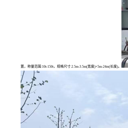
置，称量范围:10t-150t，规格尺寸:2.5m-3.5m(宽度)×5m-24m(长度)。