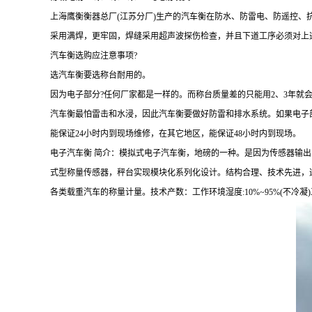
上海鹰衡衡器总厂
(
江苏
分厂
)生产的汽车衡在防水、防雷电、防遥控、
采用满焊，更牢固，焊缝采用超声波探伤检查，并且下道工序必须对上
汽车衡选购应注意事项?
选汽车衡要选称台耐用的。
因为电子部分?任何厂家都是一样的。而称台质量差的只能用2、3年就
汽车衡最怕雷击和水浸，因此汽车衡要做好防雷和排水系统。如果电子
能保证24小时内到现场维修，在其它地区，能保证48小时内到现场。
电子汽车衡 简介：模拟式电子汽车衡，地磅的一种。是因为传感器输出
式型称量传感器，秤台实现模块化系列化设计。结构合理、技术先进，
各类载重汽车的称量计量。技术产数：工作环境湿度:10%~95%(不冷凝)工作电