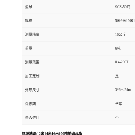
型号
SCS-50吨
规格
5米6米10米
测量精度
10公斤
重量
6吨
0.4-200T
测量范围
加工定制
是
3*6m-24m
外形尺寸
保修期
伍年
是否进口
否
舒城地磅/12米14米16米100吨地磅现货